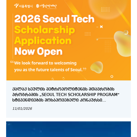
ᲥᲐᲚᲐᲥ ᲡᲔᲣᲚᲘᲡ ᲛᲔᲢᲠᲝᲞᲝᲚᲘᲢᲔᲜᲘᲡ ᲛᲗᲐᲕᲠᲝᲑᲘᲡ
ᲞᲠᲝᲒᲠᲐᲛᲘᲡ „SEOUL TECH SCHOLARSHIP PROGRAM“
ᲡᲢᲘᲞᲔᲜᲓᲘᲔᲑᲘᲡ ᲛᲝᲡᲐᲞᲝᲕᲔᲑᲔᲚᲘ ᲙᲝᲜᲙᲣᲠᲡᲘ
ᲡᲐᲔᲠᲗᲐᲨᲝᲠᲘᲡᲝ ᲡᲢᲣᲓᲔᲜᲢᲔᲑᲘᲡᲐᲗᲕᲘᲡ
11/01/2026