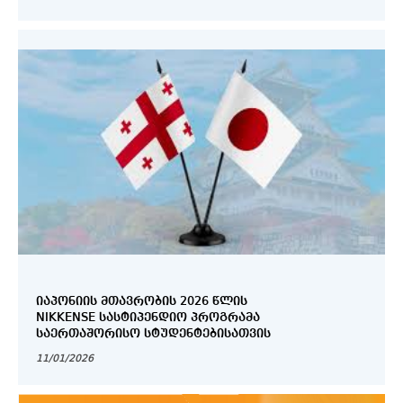
ᲘᲐᲞᲝᲜᲘᲘᲡ ᲛᲗᲐᲕᲠᲝᲑᲘᲡ 2026 ᲬᲚᲘᲡ
NIKKENSE ᲡᲐᲡᲢᲘᲞᲔᲜᲓᲘᲝ ᲞᲠᲝᲒᲠᲐᲛᲐ
ᲡᲐᲔᲠᲗᲐᲨᲝᲠᲘᲡᲝ ᲡᲢᲣᲓᲔᲜᲢᲔᲑᲘᲡᲐᲗᲕᲘᲡ
11/01/2026