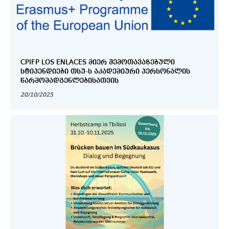
CPIFP LOS ENLACES ᲛᲘᲔᲠ ᲨᲔᲛᲝᲗᲐᲕᲐᲖᲔᲑᲣᲚᲘ
ᲡᲢᲘᲞᲔᲜᲓᲘᲔᲑᲘ ᲗᲡᲣ-Ს ᲐᲙᲐᲓᲔᲛᲘᲣᲠᲘ ᲞᲔᲠᲡᲝᲜᲐᲚᲘᲡ
ᲬᲐᲠᲛᲝᲛᲐᲓᲒᲔᲜᲚᲔᲑᲘᲡᲐᲗᲕᲘᲡ
20/10/2025