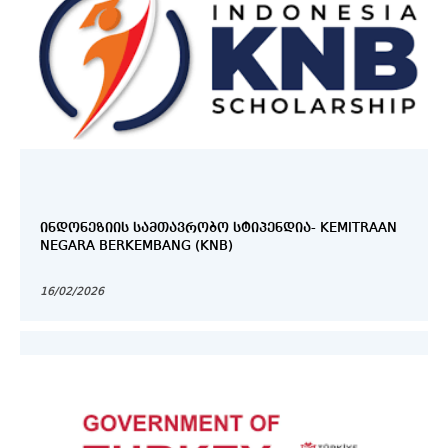
ᲘᲜᲓᲝᲜᲔᲖᲘᲘᲡ ᲡᲐᲛᲗᲐᲕᲠᲝᲑᲝ ᲡᲢᲘᲞᲔᲜᲓᲘᲐ- KEMITRAAN
NEGARA BERKEMBANG (KNB)
16/02/2026