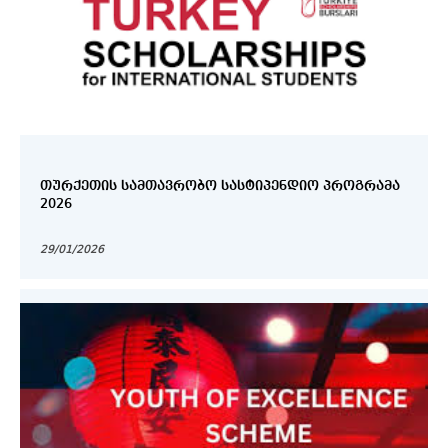
ᲗᲣᲠᲥᲔᲗᲘᲡ ᲡᲐᲛᲗᲐᲕᲠᲝᲑᲝ ᲡᲐᲡᲢᲘᲞᲔᲜᲓᲘᲝ ᲞᲠᲝᲒᲠᲐᲛᲐ
2026
29/01/2026