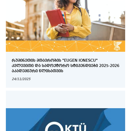
ᲠᲣᲛᲘᲜᲔᲗᲘᲡ ᲛᲗᲐᲕᲠᲝᲑᲘᲡ "EUGEN IONESCU"
ᲙᲕᲚᲔᲕᲘᲗᲘ ᲓᲐ ᲡᲐᲓᲝᲥᲢᲝᲠᲝ ᲡᲢᲘᲞᲔᲜᲓᲘᲔᲑᲘ 2025-2026
ᲐᲙᲐᲓᲔᲛᲘᲣᲠᲘ ᲬᲚᲘᲡᲐᲗᲕᲘᲡ
24/11/2025