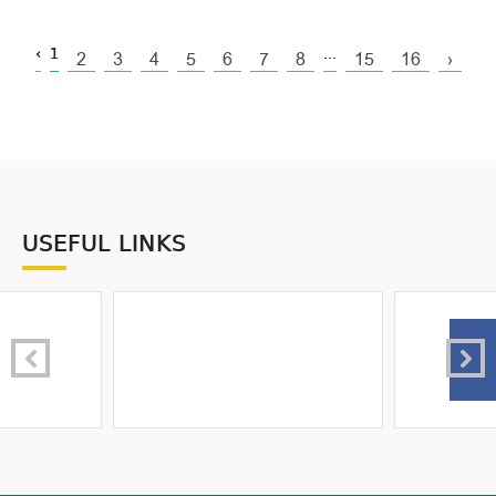
‹
1
...
2
3
4
5
6
7
8
15
16
›
USEFUL LINKS