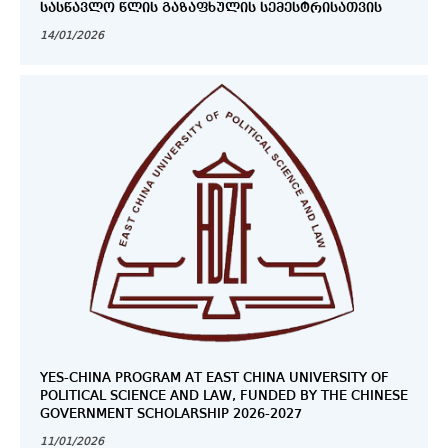
ᲡᲐᲡᲬᲐᲕᲚᲝ ᲬᲚᲘᲡ ᲒᲐᲖᲐᲤᲮᲣᲚᲘᲡ ᲡᲔᲛᲔᲡᲢᲠᲘᲡᲐᲗᲕᲘᲡ
14/01/2026
YES-CHINA PROGRAM AT EAST CHINA UNIVERSITY OF
POLITICAL SCIENCE AND LAW, FUNDED BY THE CHINESE
GOVERNMENT SCHOLARSHIP 2026-2027
11/01/2026