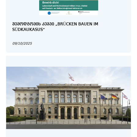
ᲨᲔᲛᲝᲓᲒᲝᲛᲘᲡ ᲙᲔᲛᲞᲘ „BRÜCKEN BAUEN IM
SÜDKAUKASUS“
09/10/2025