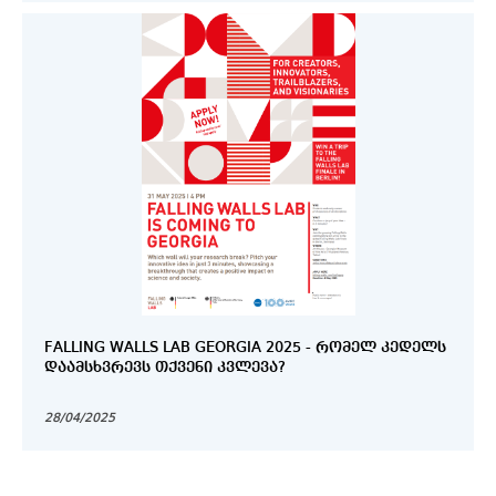
FALLING WALLS LAB GEORGIA 2025 - ᲠᲝᲛᲔᲚ ᲙᲔᲓᲔᲚᲡ
ᲓᲐᲐᲛᲡᲮᲕᲠᲔᲕᲡ ᲗᲥᲕᲔᲜᲘ ᲙᲕᲚᲔᲕᲐ?
28/04/2025