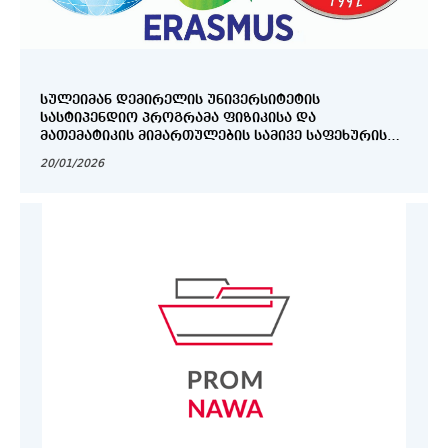
ᲡᲣᲚᲔᲘᲛᲐᲜ ᲓᲔᲛᲘᲠᲔᲚᲘᲡ ᲣᲜᲘᲕᲔᲠᲡᲘᲢᲔᲢᲘᲡ
ᲡᲐᲡᲢᲘᲞᲔᲜᲓᲘᲝ ᲞᲠᲝᲒᲠᲐᲛᲐ ᲤᲘᲖᲘᲙᲘᲡᲐ ᲓᲐ
ᲛᲐᲗᲔᲛᲐᲢᲘᲙᲘᲡ ᲛᲘᲛᲐᲠᲗᲣᲚᲔᲑᲘᲡ ᲡᲐᲛᲘᲕᲔ ᲡᲐᲤᲔᲮᲣᲠᲘᲡ
ᲡᲢᲣᲓᲔᲜᲢᲔᲑᲘᲡᲐᲗᲕᲘᲡ (ᲞᲘᲠᲕᲔᲚᲘ ᲜᲐᲬᲘᲚᲘ)
20/01/2026