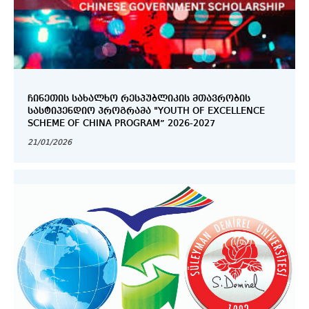
ᲩᲘᲜᲔᲗᲘᲡ ᲡᲐᲮᲐᲚᲮᲝ ᲠᲔᲡᲞᲣᲑᲚᲘᲙᲘᲡ ᲛᲗᲐᲕᲠᲝᲑᲘᲡ
ᲡᲐᲡᲢᲘᲞᲔᲜᲓᲘᲝ ᲞᲠᲝᲒᲠᲐᲛᲐ "YOUTH OF EXCELLENCE
SCHEME OF CHINA PROGRAM” 2026-2027
21/01/2026