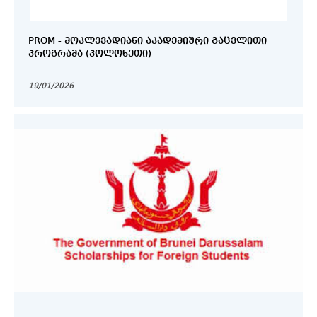
PROM - ᲛᲝᲙᲚᲔᲕᲐᲓᲘᲐᲜᲘ ᲐᲙᲐᲓᲔᲛᲘᲣᲠᲘ ᲒᲐᲪᲕᲚᲘᲗᲘ
ᲞᲠᲝᲒᲠᲐᲛᲐ (ᲞᲝᲚᲝᲜᲔᲗᲘ)
19/01/2026