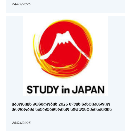
24/05/2025
ᲘᲐᲞᲝᲜᲘᲘᲡ ᲛᲗᲐᲕᲠᲝᲑᲘᲡ 2026 ᲬᲚᲘᲡ ᲡᲐᲡᲢᲘᲞᲔᲜᲓᲘᲝ
ᲞᲠᲝᲒᲠᲐᲛᲐ ᲡᲐᲔᲠᲗᲐᲨᲝᲠᲘᲡᲝ ᲡᲢᲣᲓᲔᲜᲢᲔᲑᲘᲡᲐᲗᲕᲘᲡ
28/04/2025