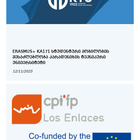
ERASMUS+ KA171 ᲡᲢᲣᲓᲔᲜᲢᲣᲠᲘ ᲛᲝᲑᲘᲚᲝᲑᲘᲡ
ᲨᲔᲡᲐᲫᲚᲔᲑᲚᲝᲑᲐ ᲙᲐᲠᲐᲓᲔᲜᲘᲖᲘᲡ ᲢᲔᲥᲜᲘᲙᲣᲠᲘ
ᲣᲜᲘᲕᲔᲠᲡᲘᲢᲔᲢᲘ
12/11/2025