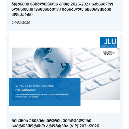
ᲑᲠᲣᲜᲔᲘᲡ ᲡᲐᲡᲣᲚᲗᲐᲜᲝᲡ ᲛᲘᲔᲠ 2026-2027 ᲡᲐᲡᲬᲐᲕᲚᲝ
ᲬᲚᲘᲡᲗᲕᲘᲡ ᲓᲐᲬᲔᲡᲔᲑᲣᲚᲘ ᲡᲐᲡᲬᲐᲕᲚᲝ ᲡᲘᲞᲔᲜᲓᲘᲔᲑᲘᲡ
ᲙᲝᲜᲙᲣᲠᲡᲘ
14/01/2026
ᲒᲘᲡᲔᲜᲘᲡ ᲣᲜᲘᲕᲔᲠᲡᲘᲢᲔᲢᲘᲡ ᲕᲘᲠᲢᲣᲐᲚᲣᲠᲘ
ᲡᲐᲔᲠᲗᲐᲨᲝᲠᲘᲡᲝ ᲞᲠᲝᲒᲠᲐᲛᲐ (VIP) 2025/2026