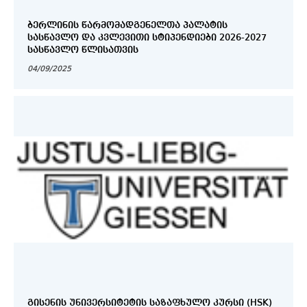
ᲑᲔᲠᲚᲘᲜᲘᲡ ᲬᲐᲠᲛᲝᲛᲐᲓᲒᲔᲜᲔᲚᲗᲐ ᲞᲐᲚᲐᲢᲘᲡ
ᲡᲐᲡᲬᲐᲕᲚᲝ ᲓᲐ ᲙᲕᲚᲔᲕᲘᲗᲘ ᲡᲢᲘᲞᲔᲜᲓᲘᲔᲑᲘ 2026-2027
ᲡᲐᲡᲬᲐᲕᲚᲝ ᲬᲚᲘᲡᲐᲗᲕᲘᲡ
04/09/2025
ᲒᲘᲡᲔᲜᲘᲡ ᲣᲜᲘᲕᲔᲠᲡᲘᲢᲔᲢᲘᲡ ᲡᲐᲖᲐᲤᲮᲣᲚᲝ ᲙᲣᲠᲡᲘ (HSK)