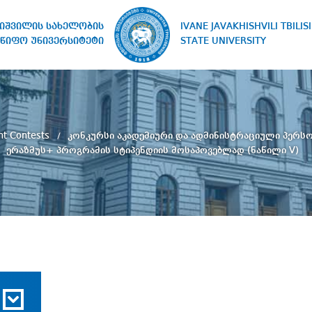
IVANE JAVAKHISHVILI TBILISI
ხიშვილის სახელობის
STATE UNIVERSITY
წიფო უნივერსიტეტი
nt Contests
კონკურსი აკადემიური და ადმინისტრაციული პერს
ერაზმუს+ პროგრამის სტიპენდიის მოსაპოვებლად (ნაწილი V)