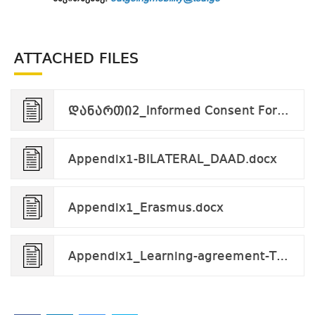
ATTACHED FILES
დანართი2_Informed Consent Form_applicant_v.09.24.pdf
Appendix1-BILATERAL_DAAD.docx
Appendix1_Erasmus.docx
Appendix1_Learning-agreement-Traineeship_SMP.docx