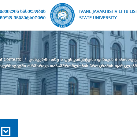
IVANE JAVAKHISHVILI TBILISI
ხიშვილის სახელობის
STATE UNIVERSITY
წიფო უნივერსიტეტი
nt Contests
კონკურსი თსუ-ს ფუნდამენტური ფიზიკის მიმართულ
ნივერსიტეტში ორმხრივი თანამშრომლობის პროგრამის ფარგლებშ