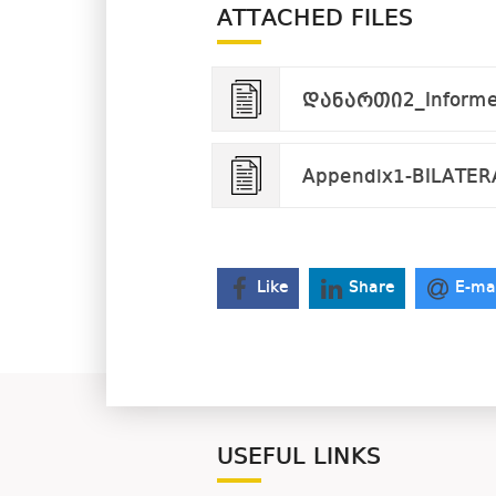
ATTACHED FILES
დანართი2_Informed
Appendix1-BILATER
Like
Share
E-ma
USEFUL LINKS