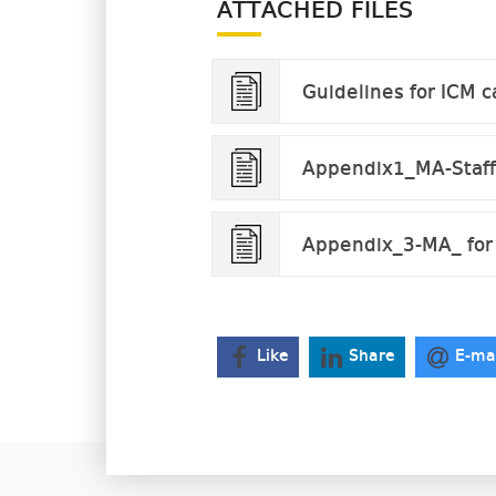
ATTACHED FILES
Guidelines for ICM c
Appendix1_MA-Staff
Appendix_3-MA_ for
Like
Share
E-ma