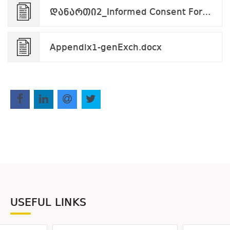
დანართი2_Informed Consent Form_applicant_v.09.24.pdf
Appendix1-genExch.docx
USEFUL LINKS