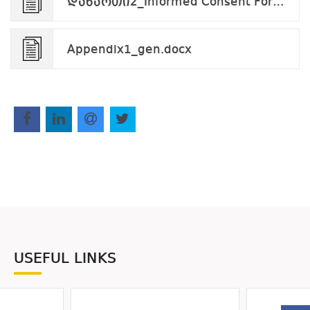
დანართი2_Informed Consent Form_applicant_v.09.24.pdf
Appendix1_gen.docx
USEFUL LINKS