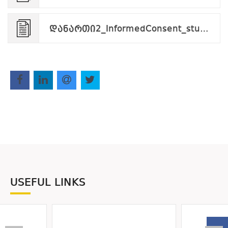
დანართი2_InformedConsent_student.applicant.pdf
USEFUL LINKS