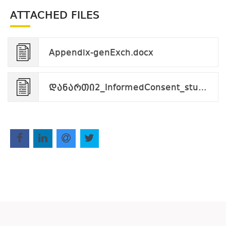
ATTACHED FILES
Appendix-genExch.docx
დანართი2_InformedConsent_student.applicant.pdf