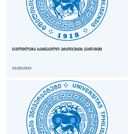
ᲪᲕᲚᲘᲚᲔᲑᲐ ᲡᲐᲡᲬᲐᲕᲚᲝ ᲞᲠᲝᲪᲔᲡᲘᲡ ᲕᲐᲓᲔᲑᲨᲘ
01/05/2024