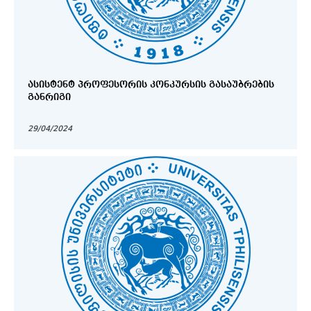
ᲐᲡᲘᲡᲢᲔᲜᲢ ᲞᲠᲝᲤᲔᲡᲝᲠᲘᲡ ᲙᲝᲜᲙᲣᲠᲡᲘᲡ ᲒᲐᲡᲐᲣᲑᲠᲔᲑᲘᲡ
ᲒᲐᲜᲠᲘᲒᲘ
29/04/2024