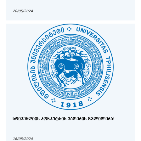
20/05/2024
ᲡᲢᲘᲞᲔᲜᲓᲘᲘᲡ ᲙᲝᲜᲙᲣᲠᲡᲘᲡ ᲕᲐᲓᲔᲑᲘᲡ ᲪᲕᲚᲘᲚᲔᲑᲐ!
16/05/2024