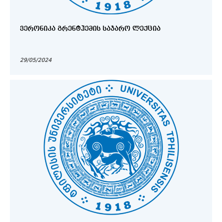
ᲕᲔᲠᲝᲜᲘᲙᲐ ᲒᲠᲔᲜᲢᲰᲔᲛᲘᲡ ᲡᲐᲯᲐᲠᲝ ᲚᲔᲥᲪᲘᲐ
29/05/2024