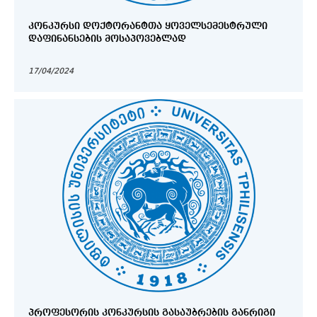
ᲙᲝᲜᲙᲣᲠᲡᲘ ᲓᲝᲥᲢᲝᲠᲐᲜᲢᲗᲐ ᲧᲝᲕᲔᲚᲡᲔᲛᲔᲡᲢᲠᲣᲚᲘ
ᲓᲐᲤᲘᲜᲐᲜᲡᲔᲑᲘᲡ ᲛᲝᲡᲐᲞᲝᲕᲔᲑᲚᲐᲓ
17/04/2024
ᲞᲠᲝᲤᲔᲡᲝᲠᲘᲡ ᲙᲝᲜᲙᲣᲠᲡᲘᲡ ᲒᲐᲡᲐᲣᲑᲠᲔᲑᲘᲡ ᲒᲐᲜᲠᲘᲒᲘ