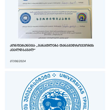
ᲙᲝᲜᲤᲔᲠᲔᲜᲪᲘᲐ-„ᲒᲐᲜᲐᲗᲚᲔᲑᲐ ᲗᲐᲜᲐᲛᲔᲓᲠᲝᲕᲔᲝᲑᲘᲡ
ᲙᲕᲐᲚᲓᲐᲙᲕᲐᲚ“
07/06/2024