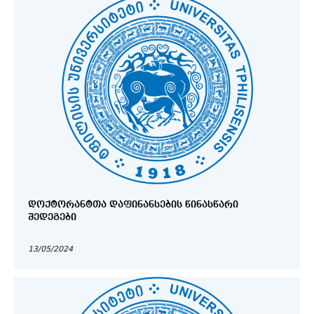
ᲓᲝᲥᲢᲝᲠᲐᲜᲢᲗᲐ ᲓᲐᲤᲘᲜᲐᲜᲡᲔᲑᲘᲡ ᲬᲘᲜᲐᲡᲬᲐᲠᲘ
ᲨᲔᲓᲔᲒᲔᲑᲘ
13/05/2024