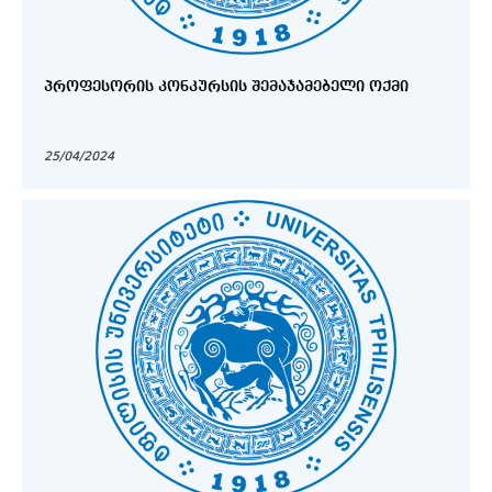
ᲞᲠᲝᲤᲔᲡᲝᲠᲘᲡ ᲙᲝᲜᲙᲣᲠᲡᲘᲡ ᲨᲔᲛᲐᲯᲐᲛᲔᲑᲔᲚᲘ ᲝᲥᲛᲘ
25/04/2024