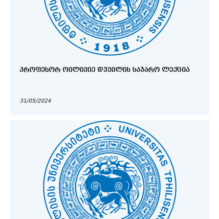
ᲞᲠᲝᲤᲔᲡᲝᲠ ᲝᲘᲚᲘᲕᲘᲔ ᲓᲣᲕᲘᲚᲘᲡ ᲡᲐᲯᲐᲠᲝ ᲚᲔᲥᲪᲘᲐ
31/05/2024