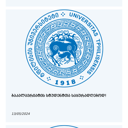
ᲑᲐᲙᲐᲚᲐᲕᲠᲘᲐᲢᲘᲡ ᲡᲢᲣᲓᲔᲜᲢᲗᲐ ᲡᲐᲧᲣᲠᲐᲓᲦᲔᲑᲝᲓ!
13/05/2024