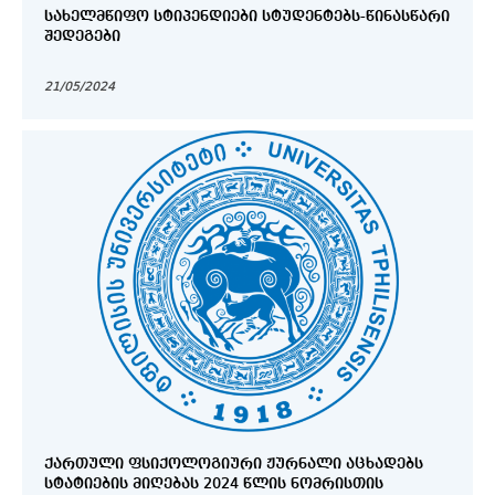
ᲡᲐᲮᲔᲚᲛᲬᲘᲤᲝ ᲡᲢᲘᲞᲔᲜᲓᲘᲔᲑᲘ ᲡᲢᲣᲓᲔᲜᲢᲔᲑᲡ-ᲬᲘᲜᲐᲡᲬᲐᲠᲘ
ᲨᲔᲓᲔᲒᲔᲑᲘ
21/05/2024
ᲥᲐᲠᲗᲣᲚᲘ ᲤᲡᲘᲥᲝᲚᲝᲒᲘᲣᲠᲘ ᲟᲣᲠᲜᲐᲚᲘ ᲐᲪᲮᲐᲓᲔᲑᲡ
ᲡᲢᲐᲢᲘᲔᲑᲘᲡ ᲛᲘᲦᲔᲑᲐᲡ 2024 ᲬᲚᲘᲡ ᲜᲝᲛᲠᲘᲡᲗᲘᲡ