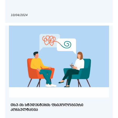
10/04/2024
ᲗᲡᲣ-ᲘᲡ ᲡᲢᲣᲓᲔᲜᲢᲔᲑᲘᲡ ᲤᲡᲘᲥᲝᲚᲝᲒᲘᲣᲠᲘ
ᲙᲝᲜᲡᲣᲚᲢᲐᲪᲘᲐ