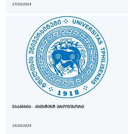
27/03/2024
ᲕᲐᲙᲐᲜᲡᲘᲐ - ᲐᲡᲘᲡᲢᲔᲜᲢ ᲞᲠᲝᲤᲔᲡᲝᲠᲘ
25/03/2024