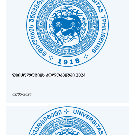
ᲤᲡᲘᲥᲝᲚᲝᲒᲘᲘᲡ ᲙᲝᲚᲝᲙᲕᲘᲣᲛᲘ 2024
02/05/2024