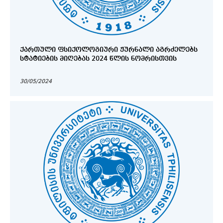
ᲥᲐᲠᲗᲣᲚᲘ ᲤᲡᲘᲥᲝᲚᲝᲒᲘᲣᲠᲘ ᲟᲣᲠᲜᲐᲚᲘ ᲐᲒᲠᲫᲔᲚᲔᲑᲡ
ᲡᲢᲐᲢᲘᲔᲑᲘᲡ ᲛᲘᲦᲔᲑᲐᲡ 2024 ᲬᲚᲘᲡ ᲜᲝᲛᲠᲘᲡᲗᲕᲘᲡ
30/05/2024