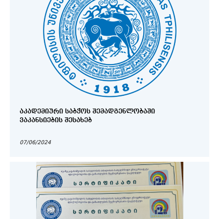
ᲐᲙᲐᲓᲔᲛᲘᲣᲠᲘ ᲡᲐᲑᲭᲝᲡ ᲨᲔᲛᲐᲓᲒᲔᲜᲚᲝᲑᲐᲨᲘ
ᲕᲐᲙᲐᲜᲡᲘᲔᲑᲘᲡ ᲨᲔᲡᲐᲮᲔᲑ
07/06/2024