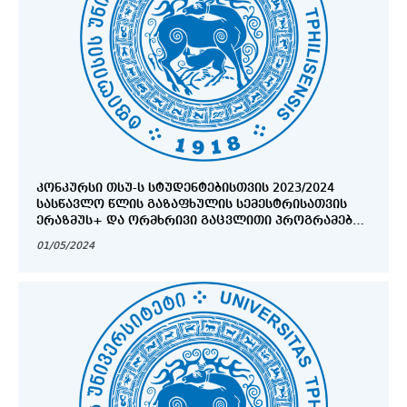
ᲙᲝᲜᲙᲣᲠᲡᲘ ᲗᲡᲣ-Ს ᲡᲢᲣᲓᲔᲜᲢᲔᲑᲘᲡᲗᲕᲘᲡ 2023/2024
ᲡᲐᲡᲬᲐᲕᲚᲝ ᲬᲚᲘᲡ ᲒᲐᲖᲐᲤᲮᲣᲚᲘᲡ ᲡᲔᲛᲔᲡᲢᲠᲘᲡᲐᲗᲕᲘᲡ
ᲔᲠᲐᲖᲛᲣᲡ+ ᲓᲐ ᲝᲠᲛᲮᲠᲘᲕᲘ ᲒᲐᲪᲕᲚᲘᲗᲘ ᲞᲠᲝᲒᲠᲐᲛᲔᲑᲘᲡ
ᲡᲢᲘᲞᲔᲜᲓᲘᲔᲑᲘᲡ ᲛᲝᲡᲐᲞᲝᲕᲔᲑᲚᲐᲓ (ᲛᲔ-2 ᲜᲐᲬᲘᲚᲘ)
01/05/2024