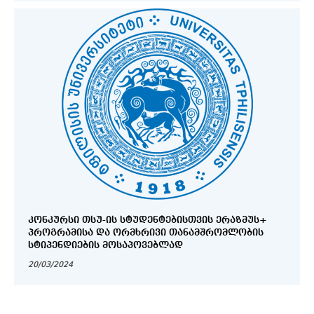
ᲙᲝᲜᲙᲣᲠᲡᲘ ᲗᲡᲣ-ᲘᲡ ᲡᲢᲣᲓᲔᲜᲢᲔᲑᲘᲡᲗᲕᲘᲡ ᲔᲠᲐᲖᲛᲣᲡ+
ᲞᲠᲝᲒᲠᲐᲛᲘᲡᲐ ᲓᲐ ᲝᲠᲛᲮᲠᲘᲕᲘ ᲗᲐᲜᲐᲛᲨᲠᲝᲛᲚᲝᲑᲘᲡ
ᲡᲢᲘᲞᲔᲜᲓᲘᲔᲑᲘᲡ ᲛᲝᲡᲐᲞᲝᲕᲔᲑᲚᲐᲓ
20/03/2024