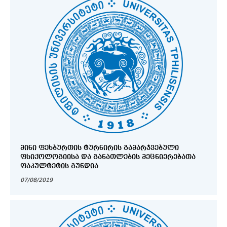
ᲛᲘᲜᲘ ᲤᲔᲮᲑᲣᲠᲗᲘᲡ ᲢᲣᲠᲜᲘᲠᲘᲡ ᲒᲐᲛᲐᲠᲯᲕᲔᲑᲣᲚᲘ
ᲤᲡᲘᲥᲝᲚᲝᲒᲘᲘᲡᲐ ᲓᲐ ᲒᲐᲜᲐᲗᲚᲔᲑᲘᲡ ᲛᲔᲪᲜᲘᲔᲠᲔᲑᲐᲗᲐ
ᲤᲐᲙᲣᲚᲢᲔᲢᲘᲡ ᲒᲣᲜᲓᲘᲐ
07/08/2019