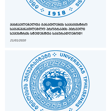
ᲛᲐᲡᲬᲐᲕᲚᲔᲑᲔᲚᲗᲐ ᲒᲐᲜᲐᲗᲚᲔᲑᲘᲡ ᲡᲐᲛᲐᲒᲘᲡᲢᲠᲝ
ᲡᲐᲒᲐᲜᲛᲐᲜᲐᲗᲚᲔᲑᲚᲝ ᲞᲠᲝᲒᲠᲐᲛᲘᲡ ᲞᲘᲠᲕᲔᲚᲘ
ᲡᲔᲛᲔᲡᲢᲠᲘᲡ ᲡᲢᲣᲓᲔᲜᲢᲗᲐ ᲡᲐᲧᲣᲠᲐᲓᲦᲔᲑᲝᲓ!
21/01/2020