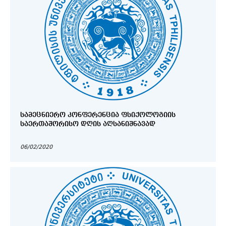
ᲡᲐᲛᲔᲪᲜᲘᲔᲠᲝ ᲙᲝᲜᲤᲔᲠᲔᲜᲪᲘᲐ ᲤᲡᲘᲥᲝᲚᲝᲒᲘᲘᲡ
ᲡᲐᲔᲠᲗᲐᲨᲝᲠᲘᲡᲝ ᲓᲦᲘᲡ ᲐᲦᲡᲐᲜᲘᲨᲜᲐᲕᲐᲓ
06/02/2020