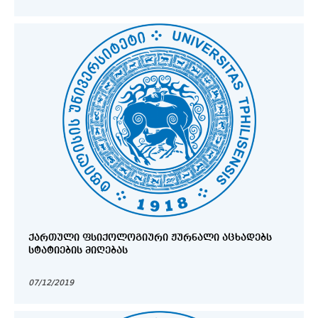
ᲥᲐᲠᲗᲣᲚᲘ ᲤᲡᲘᲥᲝᲚᲝᲒᲘᲣᲠᲘ ᲟᲣᲠᲜᲐᲚᲘ ᲐᲪᲮᲐᲓᲔᲑᲡ
ᲡᲢᲐᲢᲘᲔᲑᲘᲡ ᲛᲘᲦᲔᲑᲐᲡ
07/12/2019