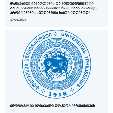
ᲓᲐᲬᲧᲔᲑᲘᲗᲘ ᲒᲐᲜᲐᲗᲚᲔᲑᲘᲡ ᲓᲐ ᲛᲣᲚᲢᲘᲚᲘᲜᲒᲕᲣᲠᲘ
ᲒᲐᲜᲐᲗᲚᲔᲑᲘᲡ ᲡᲐᲒᲐᲜᲛᲐᲜᲐᲗᲚᲔᲑᲚᲝ ᲡᲐᲑᲐᲙᲐᲚᲐᲕᲠᲝ
ᲞᲠᲝᲒᲠᲐᲛᲔᲑᲘᲡ ᲡᲢᲣᲓᲔᲜᲢᲗᲐ ᲡᲐᲧᲣᲠᲐᲓᲦᲔᲑᲝᲓ!
17/01/2020
ᲘᲜᲤᲝᲠᲛᲐᲪᲘᲐ ᲛᲝᲛᲐᲕᲐᲚᲘ ᲓᲝᲥᲢᲝᲠᲐᲜᲢᲔᲑᲘᲡᲗᲕᲘᲡ