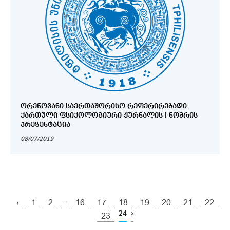
ᲝᲠᲔᲜᲝᲕᲐᲜᲘ ᲡᲐᲔᲠᲗᲐᲨᲝᲠᲘᲡᲝ ᲠᲔᲤᲔᲠᲘᲠᲔᲑᲐᲓᲘ
ᲥᲐᲠᲗᲣᲚᲘ ᲤᲡᲘᲥᲝᲚᲝᲒᲘᲣᲠᲘ ᲟᲣᲠᲜᲐᲚᲘᲡ I ᲜᲝᲛᲠᲘᲡ
ᲞᲠᲔᲖᲔᲜᲢᲐᲪᲘᲐ
08/07/2019
...
‹
1
2
16
17
18
19
20
21
22
24
›
23