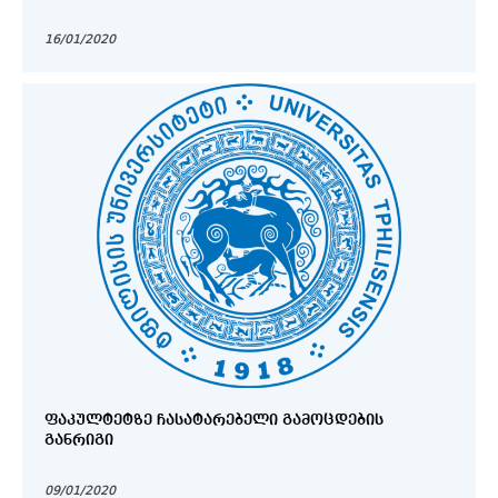
16/01/2020
ᲤᲐᲙᲣᲚᲢᲔᲢᲖᲔ ᲩᲐᲡᲐᲢᲐᲠᲔᲑᲔᲚᲘ ᲒᲐᲛᲝᲪᲓᲔᲑᲘᲡ
ᲒᲐᲜᲠᲘᲒᲘ
09/01/2020