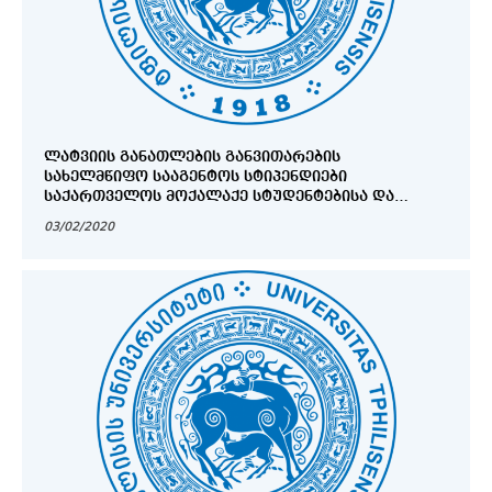
ᲚᲐᲢᲕᲘᲘᲡ ᲒᲐᲜᲐᲗᲚᲔᲑᲘᲡ ᲒᲐᲜᲕᲘᲗᲐᲠᲔᲑᲘᲡ
ᲡᲐᲮᲔᲚᲛᲬᲘᲤᲝ ᲡᲐᲐᲒᲔᲜᲢᲝᲡ ᲡᲢᲘᲞᲔᲜᲓᲘᲔᲑᲘ
ᲡᲐᲥᲐᲠᲗᲕᲔᲚᲝᲡ ᲛᲝᲥᲐᲚᲐᲥᲔ ᲡᲢᲣᲓᲔᲜᲢᲔᲑᲘᲡᲐ ᲓᲐ
ᲐᲙᲐᲓᲔᲛᲘᲣᲠᲘ ᲞᲔᲠᲡᲝᲜᲐᲚᲘᲡᲗᲕᲘᲡ!
03/02/2020