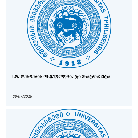
ᲡᲢᲣᲓᲔᲜᲢᲔᲑᲘᲡ ᲤᲡᲘᲥᲝᲚᲝᲒᲘᲣᲠᲘ ᲛᲮᲐᲠᲓᲐᲭᲔᲠᲐ
08/07/2019