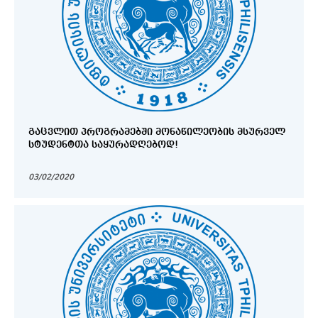
ᲒᲐᲪᲕᲚᲘᲗ ᲞᲠᲝᲒᲠᲐᲛᲔᲑᲨᲘ ᲛᲝᲜᲐᲬᲘᲚᲔᲝᲑᲘᲡ ᲛᲡᲣᲠᲕᲔᲚ
ᲡᲢᲣᲓᲔᲜᲢᲗᲐ ᲡᲐᲧᲣᲠᲐᲓᲦᲔᲑᲝᲓ!
03/02/2020