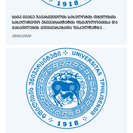
ᲡᲡᲘᲞ-ᲘᲕᲐᲜᲔ ᲯᲐᲕᲐᲮᲘᲨᲕᲘᲚᲘᲡ ᲡᲐᲮᲔᲚᲝᲑᲘᲡ ᲗᲑᲘᲚᲘᲡᲘᲡ
ᲡᲐᲮᲔᲚᲛᲬᲘᲤᲝ ᲣᲜᲘᲕᲔᲠᲡᲘᲢᲔᲢᲘᲡ ᲤᲡᲘᲥᲝᲚᲝᲒᲘᲘᲡᲐ ᲓᲐ
ᲒᲐᲜᲐᲗᲚᲔᲑᲘᲡ ᲛᲔᲪᲜᲘᲔᲠᲔᲑᲐᲗᲐ ᲤᲐᲙᲣᲚᲢᲔᲢᲖᲔ
ᲞᲠᲝᲤᲔᲡᲝᲠᲘᲡ ᲡᲐᲛᲡᲐᲮᲣᲠᲨᲘ ᲛᲘᲡᲐᲦᲔᲑᲐᲓ ᲙᲝᲜᲙᲣᲠᲡᲘᲡ
20/01/2020
ᲒᲐᲛᲝᲪᲮᲐᲓᲔᲑᲘᲡ ᲨᲔᲡᲐᲮᲔᲑ