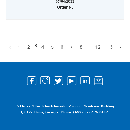
07/04/2022
Order N:
3
...
‹
1
2
4
5
6
7
8
12
13
›
Address: 1 Ilia Tchavtchavadze Avenue, Academic Building
I, 0179 Tbilisi, Georgia. Phone: (+995 32) 2 25 04 84