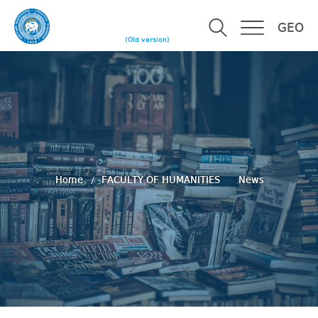
GEO
(Old version)
Home
FACULTY OF HUMANITIES
News