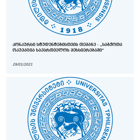
ᲙᲝᲜᲙᲣᲠᲡᲘ ᲡᲢᲣᲓᲔᲜᲢᲔᲑᲘᲡᲗᲕᲘᲡ ᲗᲔᲛᲐᲖᲔ - „ᲡᲐᲑᲭᲝᲗᲐ
ᲝᲙᲣᲞᲐᲪᲘᲐ ᲡᲐᲥᲐᲠᲗᲕᲔᲚᲝᲡ ᲛᲔᲮᲡᲘᲔᲠᲔᲑᲐᲨᲘ“
29/01/2021