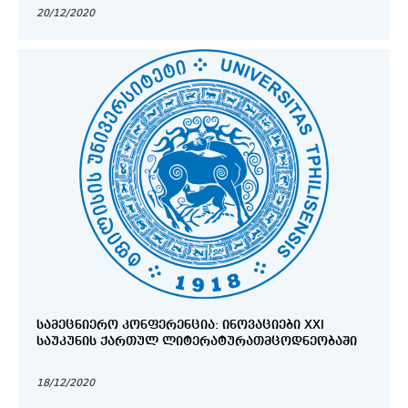
20/12/2020
ᲡᲐᲛᲔᲪᲜᲘᲔᲠᲝ ᲙᲝᲜᲤᲔᲠᲔᲜᲪᲘᲐ: ᲘᲜᲝᲕᲐᲪᲘᲔᲑᲘ XXI
ᲡᲐᲣᲙᲣᲜᲘᲡ ᲥᲐᲠᲗᲣᲚ ᲚᲘᲢᲔᲠᲐᲢᲣᲠᲐᲗᲛᲪᲝᲓᲜᲔᲝᲑᲐᲨᲘ
18/12/2020