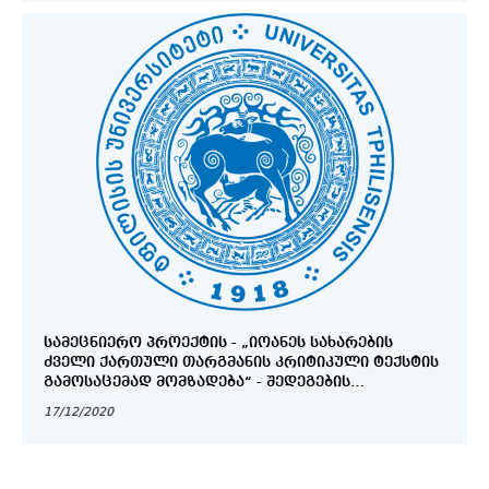
ᲡᲐᲛᲔᲪᲜᲘᲔᲠᲝ ᲞᲠᲝᲔᲥᲢᲘᲡ - „ᲘᲝᲐᲜᲔᲡ ᲡᲐᲮᲐᲠᲔᲑᲘᲡ
ᲫᲕᲔᲚᲘ ᲥᲐᲠᲗᲣᲚᲘ ᲗᲐᲠᲒᲛᲐᲜᲘᲡ ᲙᲠᲘᲢᲘᲙᲣᲚᲘ ᲢᲔᲥᲡᲢᲘᲡ
ᲒᲐᲛᲝᲡᲐᲪᲔᲛᲐᲓ ᲛᲝᲛᲖᲐᲓᲔᲑᲐ“ - ᲨᲔᲓᲔᲒᲔᲑᲘᲡ
ᲞᲠᲔᲖᲔᲜᲢᲐᲪᲘᲐ
17/12/2020