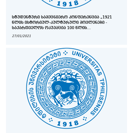
ᲡᲢᲣᲓᲔᲜᲢᲣᲠᲘ ᲡᲐᲛᲔᲪᲜᲘᲔᲠᲝ ᲙᲝᲜᲤᲔᲠᲔᲜᲪᲘᲐ „1921
ᲬᲚᲘᲡ ᲘᲡᲢᲝᲠᲘᲣᲚ-ᲙᲣᲚᲢᲣᲠᲣᲚᲘ ᲛᲝᲕᲚᲔᲜᲔᲑᲘ -
ᲡᲐᲥᲐᲠᲗᲕᲔᲚᲝᲡ ᲝᲙᲣᲞᲐᲪᲘᲐ 100 ᲬᲚᲘᲡ
ᲞᲔᲠᲡᲞᲔᲥᲢᲘᲕᲘᲓᲐᲜ“
27/01/2021