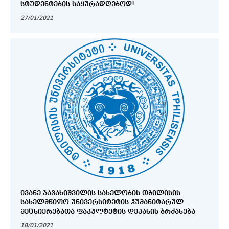
ᲡᲢᲣᲓᲔᲜᲢᲔᲑᲘᲡ ᲡᲐᲧᲣᲠᲐᲓᲦᲔᲑᲝᲓ!
27/01/2021
ᲘᲕᲐᲜᲔ ᲯᲐᲕᲐᲮᲘᲨᲕᲘᲚᲘᲡ ᲡᲐᲮᲔᲚᲝᲑᲘᲡ ᲗᲑᲘᲚᲘᲡᲘᲡ
ᲡᲐᲮᲔᲚᲛᲬᲘᲤᲝ ᲣᲜᲘᲕᲔᲠᲡᲘᲢᲔᲢᲘᲡ ᲰᲣᲛᲐᲜᲘᲢᲐᲠᲣᲚ
ᲛᲔᲪᲜᲘᲔᲠᲔᲑᲐᲗᲐ ᲤᲐᲙᲣᲚᲢᲔᲢᲘᲡ ᲓᲔᲙᲐᲜᲘᲡ ᲑᲠᲫᲐᲜᲔᲑᲐ
18/01/2021