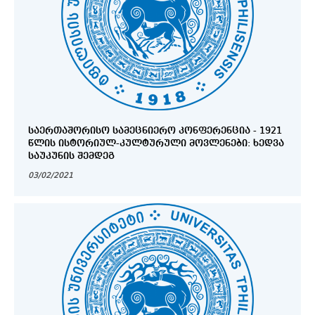
ᲡᲐᲔᲠᲗᲐᲨᲝᲠᲘᲡᲝ ᲡᲐᲛᲔᲪᲜᲘᲔᲠᲝ ᲙᲝᲜᲤᲔᲠᲔᲜᲪᲘᲐ - 1921
ᲬᲚᲘᲡ ᲘᲡᲢᲝᲠᲘᲣᲚ-ᲙᲣᲚᲢᲣᲠᲣᲚᲘ ᲛᲝᲕᲚᲔᲜᲔᲑᲘ: ᲮᲔᲓᲕᲐ
ᲡᲐᲣᲙᲣᲜᲘᲡ ᲨᲔᲛᲓᲔᲒ
03/02/2021