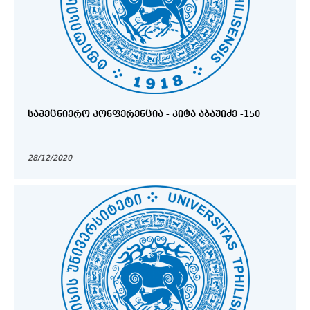
ᲡᲐᲛᲔᲪᲜᲘᲔᲠᲝ ᲙᲝᲜᲤᲔᲠᲔᲜᲪᲘᲐ - ᲙᲘᲢᲐ ᲐᲑᲐᲨᲘᲫᲔ -150
28/12/2020