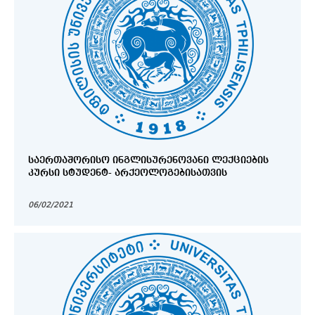
ᲡᲐᲔᲠᲗᲐᲨᲝᲠᲘᲡᲝ ᲘᲜᲒᲚᲘᲡᲣᲠᲔᲜᲝᲕᲐᲜᲘ ᲚᲔᲥᲪᲘᲔᲑᲘᲡ
ᲙᲣᲠᲡᲘ ᲡᲢᲣᲓᲔᲜᲢ- ᲐᲠᲥᲔᲝᲚᲝᲒᲔᲑᲘᲡᲐᲗᲕᲘᲡ
06/02/2021