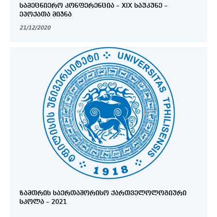
ᲡᲐᲛᲔᲪᲜᲘᲔᲠᲝ ᲙᲝᲜᲤᲔᲠᲔᲜᲪᲘᲐ – XIX ᲡᲐᲣᲙᲣᲜᲔ –
ᲔᲞᲝᲥᲐᲗᲐ ᲛᲘᲯᲜᲐ
21/12/2020
ᲖᲐᲛᲗᲠᲘᲡ ᲡᲐᲔᲠᲗᲐᲨᲝᲠᲘᲡᲝ ᲥᲐᲠᲗᲕᲔᲚᲝᲚᲝᲒᲘᲣᲠᲘ
ᲡᲙᲝᲚᲐ – 2021