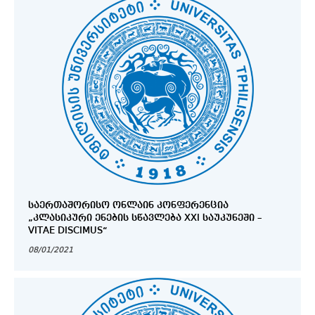
ᲡᲐᲔᲠᲗᲐᲨᲝᲠᲘᲡᲝ ᲝᲜᲚᲐᲘᲜ ᲙᲝᲜᲤᲔᲠᲔᲜᲪᲘᲐ
„ᲙᲚᲐᲡᲘᲙᲣᲠᲘ ᲔᲜᲔᲑᲘᲡ ᲡᲬᲐᲕᲚᲔᲑᲐ XXI ᲡᲐᲣᲙᲣᲜᲔᲨᲘ –
VITAE DISCIMUS“
08/01/2021