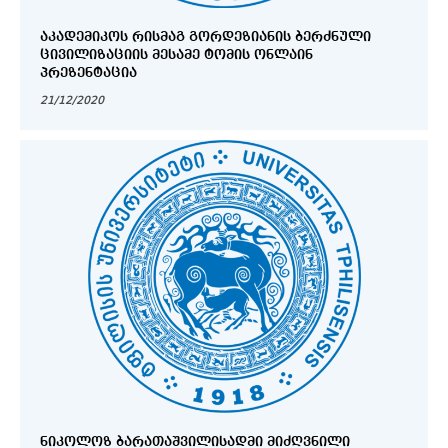
ᲐᲙᲐᲓᲔᲛᲘᲙᲝᲡ ᲠᲘᲡᲛᲐᲒ ᲒᲝᲠᲓᲔᲖᲘᲐᲜᲘᲡ ᲑᲔᲠᲫᲜᲣᲚᲘ
ᲪᲘᲕᲘᲚᲘᲖᲐᲪᲘᲘᲡ ᲛᲔᲡᲐᲛᲔ ᲢᲝᲛᲘᲡ ᲝᲜᲚᲐᲘᲜ
ᲞᲠᲔᲖᲔᲜᲢᲐᲪᲘᲐ
21/12/2020
ᲜᲘᲙᲝᲚᲝᲖ ᲑᲐᲠᲐᲗᲐᲨᲕᲘᲚᲘᲡᲐᲓᲛᲘ ᲛᲘᲫᲦᲕᲜᲘᲚᲘ