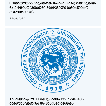
ᲡᲔᲛᲘᲢᲝᲚᲝᲒᲘ ᲔᲑᲠᲐᲘᲡᲢᲘᲡ ᲛᲐᲜᲐᲜᲐ (ᲛᲐᲙᲐ) ᲒᲝᲪᲘᲠᲘᲫᲘᲡ
65-Ე ᲬᲚᲘᲡᲗᲐᲕᲘᲡᲐᲓᲛᲘ ᲛᲘᲫᲦᲕᲜᲘᲚᲘ ᲡᲐᲛᲔᲪᲜᲘᲔᲠᲝ
ᲙᲝᲜᲤᲔᲠᲔᲜᲪᲘᲐ
27/01/2021
ᲰᲣᲛᲐᲜᲘᲢᲐᲠᲣᲚ ᲛᲔᲪᲜᲘᲔᲠᲔᲑᲐᲗᲐ ᲤᲐᲙᲣᲚᲢᲔᲢᲘᲡ
ᲑᲐᲙᲐᲚᲐᲕᲠᲘᲐᲢᲘᲡᲐ ᲓᲐ ᲛᲐᲒᲘᲡᲢᲠᲐᲢᲣᲠᲘᲡ