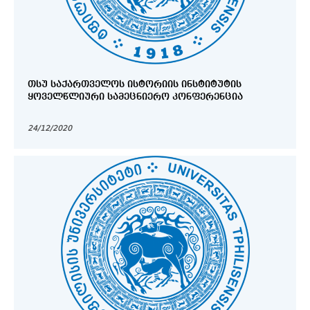
ᲗᲡᲣ ᲡᲐᲥᲐᲠᲗᲕᲔᲚᲝᲡ ᲘᲡᲢᲝᲠᲘᲘᲡ ᲘᲜᲡᲢᲘᲢᲣᲢᲘᲡ
ᲧᲝᲕᲔᲚᲬᲚᲘᲣᲠᲘ ᲡᲐᲛᲔᲪᲜᲘᲔᲠᲝ ᲙᲝᲜᲤᲔᲠᲔᲜᲪᲘᲐ
24/12/2020