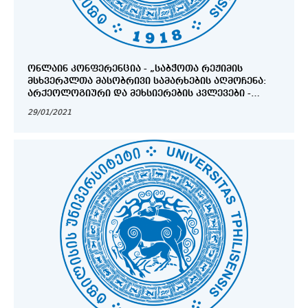
ᲝᲜᲚᲐᲘᲜ ᲙᲝᲜᲤᲔᲠᲔᲜᲪᲘᲐ - „ᲡᲐᲑᲭᲝᲗᲐ ᲠᲔᲟᲘᲛᲘᲡ
ᲛᲡᲮᲕᲔᲠᲞᲚᲗᲐ ᲛᲐᲡᲝᲑᲠᲘᲕᲘ ᲡᲐᲛᲐᲠᲮᲔᲑᲘᲡ ᲐᲦᲛᲝᲩᲔᲜᲐ:
ᲐᲠᲥᲔᲝᲚᲝᲒᲘᲣᲠᲘ ᲓᲐ ᲛᲔᲮᲡᲘᲔᲠᲔᲑᲘᲡ ᲙᲕᲚᲔᲕᲔᲑᲘ -
ᲡᲐᲔᲠᲗᲐᲨᲝᲠᲘᲡᲝ ᲒᲐᲛᲝᲪᲓᲘᲚᲔᲑᲐ“
29/01/2021