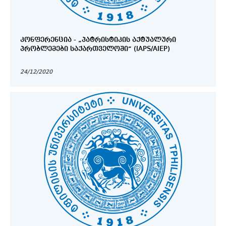
ᲙᲝᲜᲤᲔᲠᲔᲜᲪᲘᲐ - „ᲞᲐᲢᲠᲘᲡᲢᲘᲙᲘᲡ ᲐᲥᲢᲣᲐᲚᲣᲠᲘ
ᲞᲠᲝᲑᲚᲔᲛᲔᲑᲘ ᲡᲐᲥᲐᲠᲗᲕᲔᲚᲝᲨᲘ“ (IAPS/AIEP)
24/12/2020