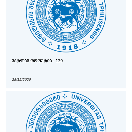
ᲕᲐᲠᲚᲐᲛ ᲗᲝᲤᲣᲠᲘᲐ - 120
28/12/2020