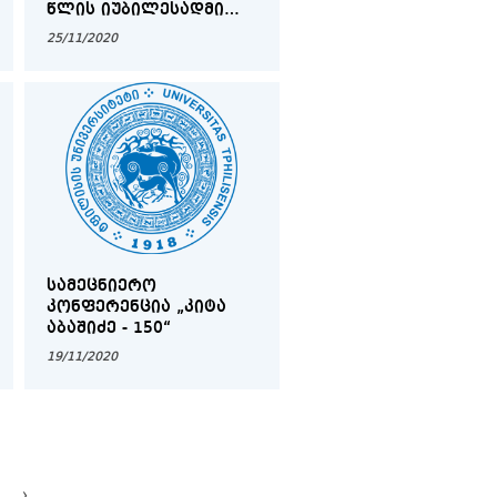
ᲬᲚᲘᲡ ᲘᲣᲑᲘᲚᲔᲡᲐᲓᲛᲘ
ᲛᲘᲫᲦᲕᲜᲘᲚᲘ
25/11/2020
ᲡᲢᲣᲓᲔᲜᲢᲗᲐ
ᲡᲐᲛᲔᲪᲜᲘᲔᲠᲝ
ᲙᲝᲜᲤᲔᲠᲔᲜᲪᲘᲐ
ᲡᲐᲛᲔᲪᲜᲘᲔᲠᲝ
ᲙᲝᲜᲤᲔᲠᲔᲜᲪᲘᲐ „ᲙᲘᲢᲐ
ᲐᲑᲐᲨᲘᲫᲔ - 150“
19/11/2020
›