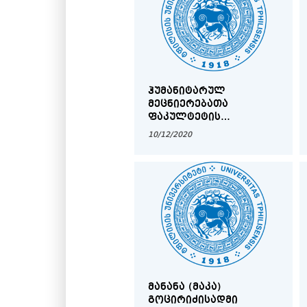
ᲰᲣᲛᲐᲜᲘᲢᲐᲠᲣᲚ
ᲛᲔᲪᲜᲘᲔᲠᲔᲑᲐᲗᲐ
ᲤᲐᲙᲣᲚᲢᲔᲢᲘᲡ
ᲛᲐᲒᲘᲡᲢᲠᲐᲜᲢᲗᲐ
10/12/2020
ᲡᲐᲧᲣᲠᲐᲓᲦᲔᲑᲝᲓ
ᲛᲐᲜᲐᲜᲐ (ᲛᲐᲙᲐ)
ᲒᲝᲪᲘᲠᲘᲫᲘᲡᲐᲓᲛᲘ