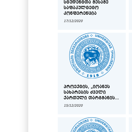
ᲡᲢᲣᲓᲔᲜᲢᲗᲐ ᲛᲔᲡᲐᲛᲔ
ᲡᲐᲤᲐᲙᲣᲚᲢᲔᲢᲝ
ᲙᲝᲜᲤᲔᲠᲔᲜᲪᲘᲐ
17/12/2020
ᲞᲠᲝᲔᲥᲢᲘᲡ, „ᲘᲝᲐᲜᲔᲡ
ᲡᲐᲮᲐᲠᲔᲑᲘᲡ ᲫᲕᲔᲚᲘ
ᲥᲐᲠᲗᲣᲚᲘ ᲗᲐᲠᲒᲛᲐᲜᲘᲡ
ᲙᲠᲘᲢᲘᲙᲣᲚᲘ ᲢᲔᲥᲡᲢᲘᲡ
15/12/2020
ᲒᲐᲛᲝᲡᲐᲪᲔᲛᲐᲓ
ᲛᲝᲛᲖᲐᲓᲔᲑᲐ“,
ᲨᲔᲓᲔᲒᲔᲑᲘᲡ
ᲞᲠᲔᲖᲔᲜᲢᲐᲪᲘᲐ