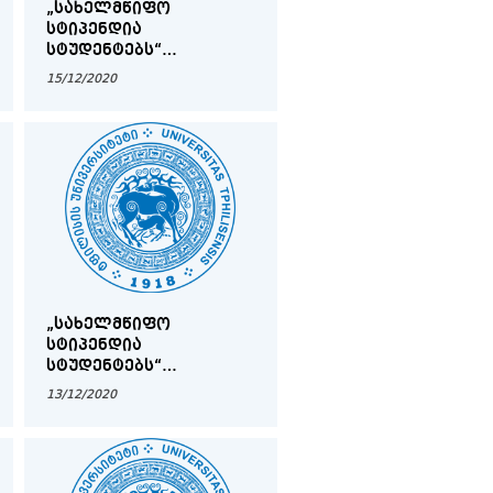
„ᲡᲐᲮᲔᲚᲛᲬᲘᲤᲝ
ᲡᲢᲘᲞᲔᲜᲓᲘᲐ
ᲡᲢᲣᲓᲔᲜᲢᲔᲑᲡ“
ᲙᲝᲜᲙᲣᲠᲡᲘᲡ ᲡᲐᲑᲝᲚᲝᲝ
15/12/2020
ᲨᲔᲓᲔᲒᲔᲑᲘ
„ᲡᲐᲮᲔᲚᲛᲬᲘᲤᲝ
ᲡᲢᲘᲞᲔᲜᲓᲘᲐ
ᲡᲢᲣᲓᲔᲜᲢᲔᲑᲡ“
ᲙᲝᲜᲙᲣᲠᲡᲘᲡ ᲞᲘᲠᲕᲔᲚᲐᲓ
13/12/2020
ᲨᲔᲓᲔᲒᲔᲑᲘ