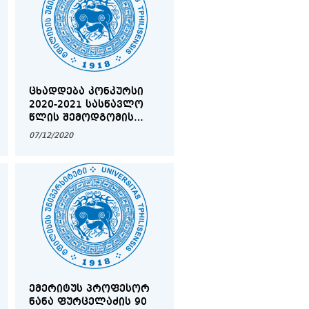
ᲪᲮᲐᲓᲓᲔᲑᲐ ᲙᲝᲜᲙᲣᲠᲡᲘ
2020-2021 ᲡᲐᲡᲬᲐᲕᲚᲝ
ᲬᲚᲘᲡ ᲨᲔᲛᲝᲓᲒᲝᲛᲘᲡ
ᲡᲔᲛᲔᲡᲢᲠᲨᲘ ᲞᲠᲝᲒᲠᲐᲛᲘᲡ
07/12/2020
„ᲡᲐᲮᲔᲚᲛᲬᲘᲤᲝ
ᲡᲢᲘᲞᲔᲜᲓᲘᲔᲑᲘ
ᲡᲢᲣᲓᲔᲜᲢᲔᲑᲡ“
ᲤᲐᲠᲒᲚᲔᲑᲨᲘ
ᲡᲢᲘᲞᲔᲜᲓᲘᲘᲡ
ᲛᲝᲡᲐᲞᲝᲕᲔᲑᲚᲐᲓ
ᲔᲛᲔᲠᲘᲢᲣᲡ ᲞᲠᲝᲤᲔᲡᲝᲠ
ᲜᲐᲜᲐ ᲤᲣᲠᲪᲔᲚᲐᲫᲘᲡ 90