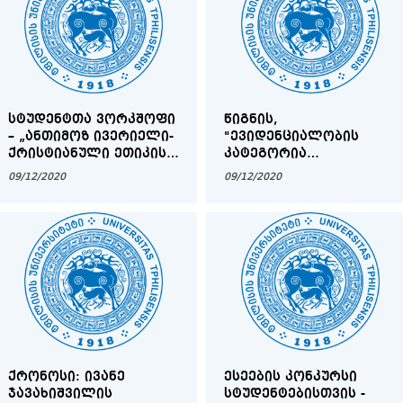
ᲡᲢᲣᲓᲔᲜᲢᲗᲐ ᲕᲝᲠᲙᲨᲝᲤᲘ
ᲬᲘᲒᲜᲘᲡ,
– „ᲐᲜᲗᲘᲛᲝᲖ ᲘᲕᲔᲠᲘᲔᲚᲘ-
"ᲔᲕᲘᲓᲔᲜᲪᲘᲐᲚᲝᲑᲘᲡ
ᲥᲠᲘᲡᲢᲘᲐᲜᲣᲚᲘ ᲔᲗᲘᲙᲘᲡ
ᲙᲐᲢᲔᲒᲝᲠᲘᲐ
ᲡᲐᲑᲐᲖᲘᲡᲝ ᲙᲝᲜᲪᲔᲞᲢᲔᲑᲘ“
ᲥᲐᲠᲗᲕᲔᲚᲣᲠ ᲔᲜᲔᲑᲨᲘ",
09/12/2020
09/12/2020
ᲞᲠᲔᲖᲔᲜᲢᲐᲪᲘᲐ
ᲥᲠᲝᲜᲝᲡᲘ: ᲘᲕᲐᲜᲔ
ᲔᲡᲔᲔᲑᲘᲡ ᲙᲝᲜᲙᲣᲠᲡᲘ
ᲯᲐᲕᲐᲮᲘᲨᲕᲘᲚᲘᲡ
ᲡᲢᲣᲓᲔᲜᲢᲔᲑᲘᲡᲗᲕᲘᲡ -