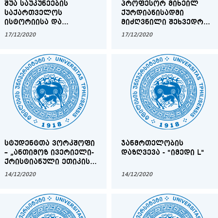
ᲨᲣᲐ ᲡᲐᲣᲙᲣᲜᲔᲔᲑᲘᲡ
ᲞᲠᲝᲤᲔᲡᲝᲠ ᲛᲘᲮᲔᲘᲚ
ᲡᲐᲥᲐᲠᲗᲕᲔᲚᲝᲡ
ᲥᲣᲠᲓᲘᲐᲜᲘᲡᲐᲓᲛᲘ
ᲘᲡᲢᲝᲠᲘᲘᲡᲐ ᲓᲐ
ᲛᲘᲫᲦᲕᲜᲘᲚᲘ ᲨᲔᲮᲕᲔᲓᲠᲐ -
ᲬᲧᲐᲠᲝᲗᲛᲪᲝᲓᲜᲔᲝᲑᲘᲡ
ᲛᲘᲮᲔᲘᲚ ᲥᲣᲠᲓᲘᲐᲜᲘ -
17/12/2020
17/12/2020
ᲒᲐᲜᲧᲝᲤᲘᲚᲔᲑᲘᲡ
ᲘᲑᲔᲠᲘᲣᲚ-ᲙᲐᲕᲙᲐᲡᲣᲠ
ᲧᲝᲕᲔᲚᲬᲚᲘᲣᲠᲘ
ᲔᲜᲐᲗᲐ ᲛᲙᲕᲚᲔᲕᲐᲠᲘ
ᲡᲐᲛᲔᲪᲜᲘᲔᲠᲝ
ᲙᲝᲜᲤᲔᲠᲔᲜᲪᲘᲐ
ᲡᲢᲣᲓᲔᲜᲢᲗᲐ ᲕᲝᲠᲙᲨᲝᲤᲘ
ᲯᲐᲜᲛᲠᲗᲔᲚᲝᲑᲘᲡ
– „ᲐᲜᲗᲘᲛᲝᲖ ᲘᲕᲔᲠᲘᲔᲚᲘ-
ᲓᲐᲖᲦᲕᲔᲕᲐ - "ᲘᲛᲔᲓᲘ L"
ᲥᲠᲘᲡᲢᲘᲐᲜᲣᲚᲘ ᲔᲗᲘᲙᲘᲡ
ᲡᲐᲑᲐᲖᲘᲡᲝ ᲙᲝᲜᲪᲔᲞᲢᲔᲑᲘ“
14/12/2020
14/12/2020