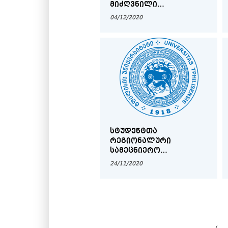
ᲛᲘᲫᲦᲕᲜᲘᲚᲘ
ᲡᲐᲛᲔᲪᲜᲘᲔᲠᲝ
04/12/2020
ᲙᲝᲜᲤᲔᲠᲔᲜᲪᲘᲐ
ᲡᲢᲣᲓᲔᲜᲢᲗᲐ
ᲠᲔᲒᲘᲝᲜᲐᲚᲣᲠᲘ
ᲡᲐᲛᲔᲪᲜᲘᲔᲠᲝ
ᲙᲝᲜᲤᲔᲠᲔᲜᲪᲘᲐ – "ᲛᲔᲠᲐᲑ
24/11/2020
ᲛᲐᲛᲐᲠᲓᲐᲨᲕᲘᲚᲘ – 90"
‹