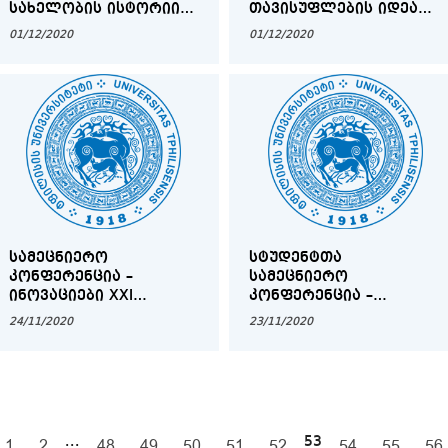
ᲡᲐᲮᲔᲚᲝᲑᲘᲡ ᲘᲡᲢᲝᲠᲘᲘᲡᲐ
ᲗᲐᲕᲘᲡᲣᲤᲚᲔᲑᲘᲡ ᲘᲓᲔᲐ
ᲓᲐ ᲔᲗᲜᲝᲚᲝᲒᲘᲘᲡ
ᲐᲜᲢᲘᲙᲣᲠ ᲡᲐᲑᲔᲠᲫᲜᲔᲗᲡᲐ
01/12/2020
01/12/2020
ᲘᲜᲡᲢᲘᲢᲣᲢᲘᲡ ᲟᲣᲠᲜᲐᲚᲘ
ᲓᲐ ᲗᲐᲜᲐᲛᲔᲓᲠᲝᲕᲔ
ᲐᲪᲮᲐᲓᲔᲑᲡ ᲡᲢᲐᲢᲘᲔᲑᲘᲡ
ᲡᲐᲖᲝᲒᲐᲓᲝᲔᲑᲐᲨᲘ
ᲛᲘᲦᲔᲑᲐᲡ
ᲡᲐᲛᲔᲪᲜᲘᲔᲠᲝ
ᲡᲢᲣᲓᲔᲜᲢᲗᲐ
ᲙᲝᲜᲤᲔᲠᲔᲜᲪᲘᲐ –
ᲡᲐᲛᲔᲪᲜᲘᲔᲠᲝ
ᲘᲜᲝᲕᲐᲪᲘᲔᲑᲘ XXI
ᲙᲝᲜᲤᲔᲠᲔᲜᲪᲘᲐ –
ᲡᲐᲣᲙᲣᲜᲘᲡ ᲥᲐᲠᲗᲣᲚ
ᲜᲘᲙᲝᲚᲝᲖ
24/11/2020
23/11/2020
ᲚᲘᲢᲔᲠᲐᲢᲣᲠᲐᲗᲛᲪᲝᲓᲜᲔᲝᲑᲐᲨᲘ
ᲑᲐᲠᲐᲗᲐᲨᲕᲘᲚᲘ 175
...
53
1
2
48
49
50
51
52
54
55
56