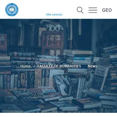
GEO
(Old version)
Home
FACULTY OF HUMANITIES
News