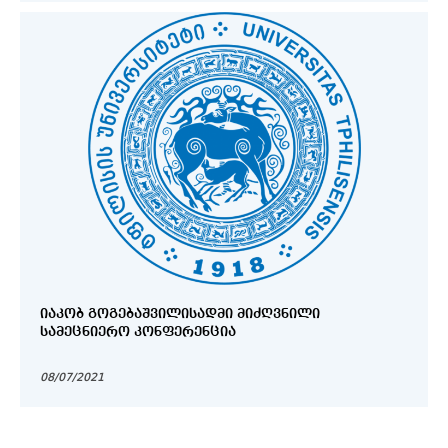
ᲘᲐᲙᲝᲑ ᲒᲝᲒᲔᲑᲐᲨᲕᲘᲚᲘᲡᲐᲓᲛᲘ ᲛᲘᲫᲦᲕᲜᲘᲚᲘ
ᲡᲐᲛᲔᲪᲜᲘᲔᲠᲝ ᲙᲝᲜᲤᲔᲠᲔᲜᲪᲘᲐ
08/07/2021