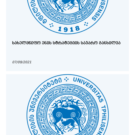
ᲡᲐᲮᲔᲚᲛᲬᲘᲤᲝ ᲔᲜᲘᲡ ᲡᲢᲠᲐᲢᲔᲒᲘᲘᲡ ᲡᲐᲯᲐᲠᲝ ᲒᲐᲜᲮᲘᲚᲕᲐ
07/09/2021