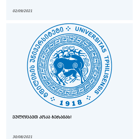
02/09/2021
ᲕᲣᲚᲝᲪᲐᲕᲗ ᲙᲝᲙᲐ ᲑᲔᲠᲐᲘᲐᲡ!
30/08/2021