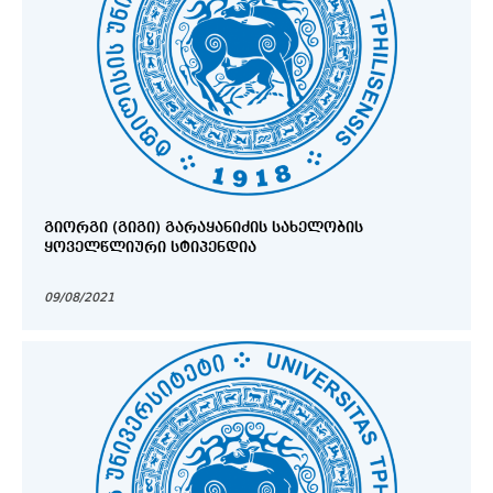
ᲒᲘᲝᲠᲒᲘ (ᲒᲘᲒᲘ) ᲒᲐᲠᲐᲧᲐᲜᲘᲫᲘᲡ ᲡᲐᲮᲔᲚᲝᲑᲘᲡ
ᲧᲝᲕᲔᲚᲬᲚᲘᲣᲠᲘ ᲡᲢᲘᲞᲔᲜᲓᲘᲐ
09/08/2021