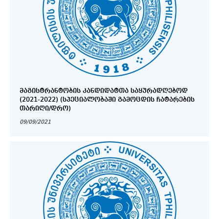
ᲛᲐᲒᲘᲡᲢᲠᲐᲜᲢᲝᲑᲘᲡ ᲙᲐᲜᲓᲘᲓᲐᲢᲗᲐ ᲡᲐᲧᲣᲠᲐᲓᲦᲔᲑᲝᲓ
(2021-2022) (ᲡᲞᲔᲪᲘᲐᲚᲝᲑᲐᲨᲘ ᲒᲐᲛᲝᲪᲓᲘᲡ ᲩᲐᲢᲐᲠᲔᲑᲘᲡ
ᲗᲐᲠᲘᲦᲘ/ᲓᲠᲝ)
09/09/2021