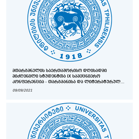
ᲛᲗᲐᲠᲒᲛᲜᲔᲚᲘᲡ ᲡᲐᲔᲠᲗᲐᲨᲝᲠᲘᲡᲝ ᲓᲦᲘᲡᲐᲓᲛᲘ
ᲛᲘᲫᲦᲕᲜᲘᲚᲘ ᲡᲢᲣᲓᲔᲜᲢᲗᲐ IX ᲡᲐᲛᲔᲪᲜᲘᲔᲠᲝ
ᲙᲝᲜᲤᲔᲠᲔᲜᲪᲘᲐ - ᲗᲐᲠᲒᲛᲐᲜᲘᲡᲐ ᲓᲐ ᲚᲘᲢᲔᲠᲐᲢᲣᲠᲣᲚ
ᲣᲠᲗᲘᲔᲠᲗᲝᲑᲐᲗᲐ ᲐᲥᲢᲣᲐᲚᲣᲠᲘ ᲞᲠᲝᲑᲚᲔᲛᲔᲑᲘ
09/09/2021