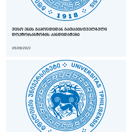
ᲣᲪᲮᲝ ᲔᲜᲘᲡ ᲒᲐᲛᲝᲪᲓᲘᲓᲐᲜ ᲒᲐᲗᲐᲕᲘᲡᲤᲣᲔᲚᲑᲣᲚᲘ
ᲓᲝᲥᲢᲝᲠᲐᲜᲢᲝᲑᲘᲡ ᲙᲐᲜᲓᲘᲓᲐᲢᲔᲑᲘ
05/09/2021