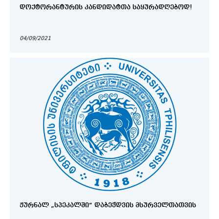
ᲓᲝᲥᲢᲝᲠᲐᲜᲢᲣᲠᲘᲡ ᲙᲐᲜᲓᲘᲓᲐᲢᲗᲐ ᲡᲐᲧᲣᲠᲐᲓᲦᲔᲑᲝᲓ!
04/09/2021
ᲟᲣᲠᲜᲐᲚ „ᲡᲞᲔᲙᲐᲚᲨᲘ“ ᲓᲐᲑᲔᲭᲓᲕᲘᲡ ᲛᲡᲣᲠᲕᲔᲚᲗᲐᲗᲕᲘᲡ