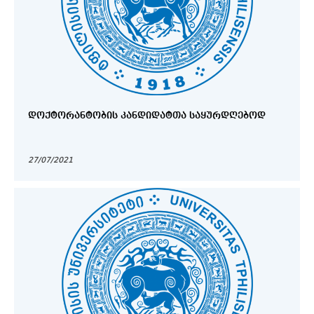
ᲓᲝᲥᲢᲝᲠᲐᲜᲢᲝᲑᲘᲡ ᲙᲐᲜᲓᲘᲓᲐᲢᲗᲐ ᲡᲐᲧᲣᲠᲓᲦᲔᲑᲝᲓ
27/07/2021