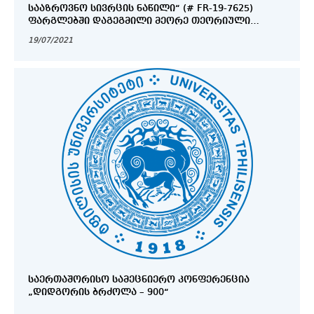
ᲡᲐᲐᲖᲠᲝᲕᲜᲝ ᲡᲘᲕᲠᲪᲘᲡ ᲜᲐᲬᲘᲚᲘ“ (# FR-19-7625)
ᲤᲐᲠᲒᲚᲔᲑᲨᲘ ᲓᲐᲒᲔᲒᲛᲘᲚᲘ ᲛᲔᲝᲠᲔ ᲗᲔᲝᲠᲘᲣᲚᲘ
ᲡᲔᲛᲘᲜᲐᲠᲘ
19/07/2021
ᲡᲐᲔᲠᲗᲐᲨᲝᲠᲘᲡᲝ ᲡᲐᲛᲔᲪᲜᲘᲔᲠᲝ ᲙᲝᲜᲤᲔᲠᲔᲜᲪᲘᲐ
„ᲓᲘᲓᲒᲝᲠᲘᲡ ᲑᲠᲫᲝᲚᲐ – 900“