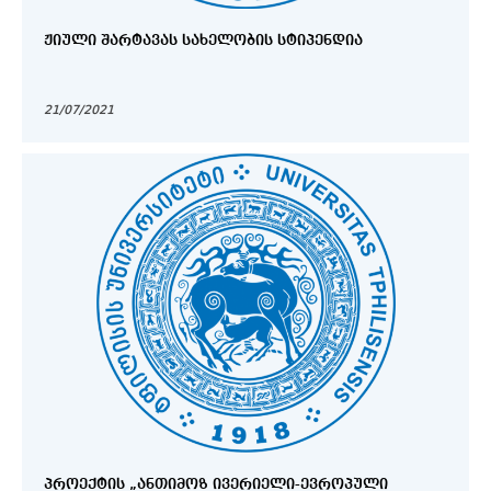
ᲟᲘᲣᲚᲘ ᲨᲐᲠᲢᲐᲕᲐᲡ ᲡᲐᲮᲔᲚᲝᲑᲘᲡ ᲡᲢᲘᲞᲔᲜᲓᲘᲐ
21/07/2021
ᲞᲠᲝᲔᲥᲢᲘᲡ „ᲐᲜᲗᲘᲛᲝᲖ ᲘᲕᲔᲠᲘᲔᲚᲘ-ᲔᲕᲠᲝᲞᲣᲚᲘ