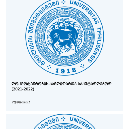
ᲓᲝᲥᲢᲝᲠᲐᲜᲢᲝᲑᲘᲡ ᲙᲐᲜᲓᲘᲓᲐᲢᲗᲐ ᲡᲐᲧᲣᲠᲐᲓᲦᲔᲑᲝᲓ
(2021-2022)
20/08/2021