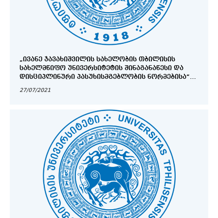
„ᲘᲕᲐᲜᲔ ᲯᲐᲕᲐᲮᲘᲨᲕᲘᲚᲘᲡ ᲡᲐᲮᲔᲚᲝᲑᲘᲡ ᲗᲑᲘᲚᲘᲡᲘᲡ
ᲡᲐᲮᲔᲚᲛᲬᲘᲤᲝ ᲣᲜᲘᲕᲔᲠᲡᲘᲢᲔᲢᲘᲡ ᲨᲘᲜᲐᲒᲐᲜᲐᲬᲔᲡᲘ ᲓᲐ
ᲓᲘᲡᲪᲘᲞᲚᲘᲜᲣᲠᲘ ᲞᲐᲡᲣᲮᲘᲡᲛᲒᲔᲑᲚᲝᲑᲘᲡ ᲜᲝᲠᲛᲔᲑᲘᲡᲐ“
ᲓᲐ „ᲡᲡᲘᲞ - ᲘᲕᲐᲜᲔ ᲯᲐᲕᲐᲮᲘᲨᲕᲘᲚᲘᲡ ᲡᲐᲮᲔᲚᲝᲑᲘᲡ
27/07/2021
ᲗᲑᲘᲚᲘᲡᲘᲡ ᲡᲐᲮᲔᲚᲛᲬᲘᲤᲝ ᲣᲜᲘᲕᲔᲠᲡᲘᲢᲔᲢᲘᲡ ᲔᲗᲘᲙᲘᲡ
ᲙᲝᲓᲔᲥᲡᲘᲡ“ ᲪᲕᲚᲘᲚᲔᲑᲔᲑᲘᲡᲐ ᲓᲐ ᲓᲐᲛᲐᲢᲔᲑᲔᲑᲘᲡ
ᲞᲠᲝᲔᲥᲢᲔᲑᲘ