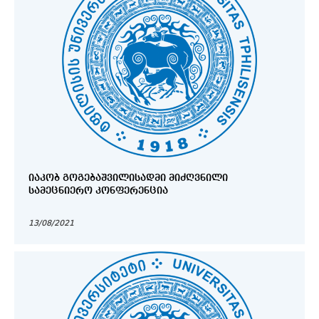
ᲘᲐᲙᲝᲑ ᲒᲝᲒᲔᲑᲐᲨᲕᲘᲚᲘᲡᲐᲓᲛᲘ ᲛᲘᲫᲦᲕᲜᲘᲚᲘ
ᲡᲐᲛᲔᲪᲜᲘᲔᲠᲝ ᲙᲝᲜᲤᲔᲠᲔᲜᲪᲘᲐ
13/08/2021