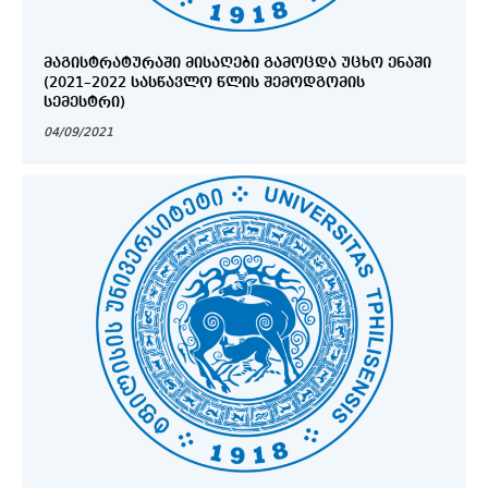
ᲛᲐᲒᲘᲡᲢᲠᲐᲢᲣᲠᲐᲨᲘ ᲛᲘᲡᲐᲦᲔᲑᲘ ᲒᲐᲛᲝᲪᲓᲐ ᲣᲪᲮᲝ ᲔᲜᲐᲨᲘ
(2021–2022 ᲡᲐᲡᲬᲐᲕᲚᲝ ᲬᲚᲘᲡ ᲨᲔᲛᲝᲓᲒᲝᲛᲘᲡ
ᲡᲔᲛᲔᲡᲢᲠᲘ)
04/09/2021