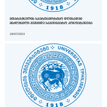
ᲛᲗᲐᲠᲒᲛᲜᲔᲚᲘᲡ ᲡᲐᲔᲠᲗᲐᲨᲝᲠᲘᲡᲝ ᲓᲦᲘᲡᲐᲓᲛᲘ
ᲛᲘᲫᲦᲕᲜᲘᲚᲘ ᲛᲔᲨᲕᲘᲓᲔ ᲡᲐᲛᲔᲪᲜᲘᲔᲠᲝ ᲙᲝᲜᲤᲔᲠᲔᲜᲪᲘᲐ
26/07/2021