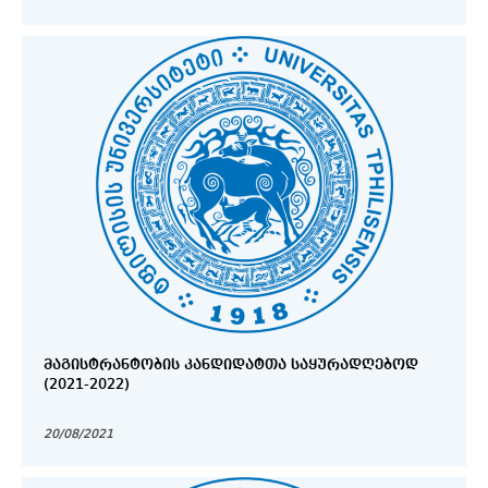
ᲛᲐᲒᲘᲡᲢᲠᲐᲜᲢᲝᲑᲘᲡ ᲙᲐᲜᲓᲘᲓᲐᲢᲗᲐ ᲡᲐᲧᲣᲠᲐᲓᲦᲔᲑᲝᲓ
(2021-2022)
20/08/2021