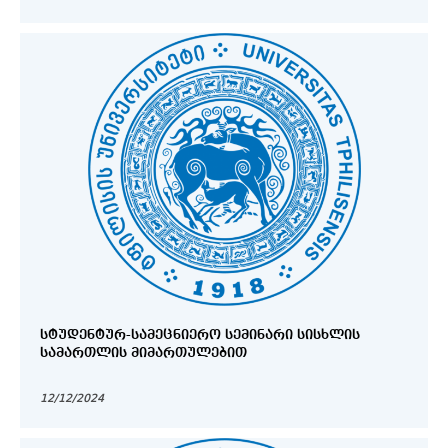
ᲡᲢᲣᲓᲔᲜᲢᲣᲠ-ᲡᲐᲛᲔᲪᲜᲘᲔᲠᲝ ᲡᲔᲛᲘᲜᲐᲠᲘ ᲡᲘᲡᲮᲚᲘᲡ
ᲡᲐᲛᲐᲠᲗᲚᲘᲡ ᲛᲘᲛᲐᲠᲗᲣᲚᲔᲑᲘᲗ
12/12/2024