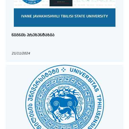
ᲬᲘᲒᲜᲘᲡ ᲞᲠᲔᲖᲔᲜᲢᲐᲖᲘᲐ
21/11/2024