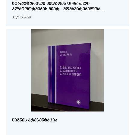
ᲡᲢᲠᲣᲥᲢᲣᲠᲣᲚᲘ ᲛᲘᲓᲒᲝᲛᲐ ᲪᲘᲤᲠᲣᲚᲘ
ᲞᲚᲐᲢᲤᲝᲠᲛᲔᲑᲘᲡ ᲛᲘᲔᲠ - ᲛᲝᲛᲮᲛᲐᲠᲔᲑᲔᲚᲗᲐ
ᲔᲥᲡᲞᲚᲣᲐᲢᲐᲪᲘᲘᲡᲙᲔᲜ ᲛᲘᲛᲐᲠᲗᲣᲚᲘ ᲥᲛᲔᲓᲔᲑᲔᲑᲘᲡᲐᲓᲛᲘ
15/11/2024
ᲬᲘᲒᲜᲘᲡ ᲞᲠᲔᲖᲔᲜᲢᲐᲪᲘᲐ