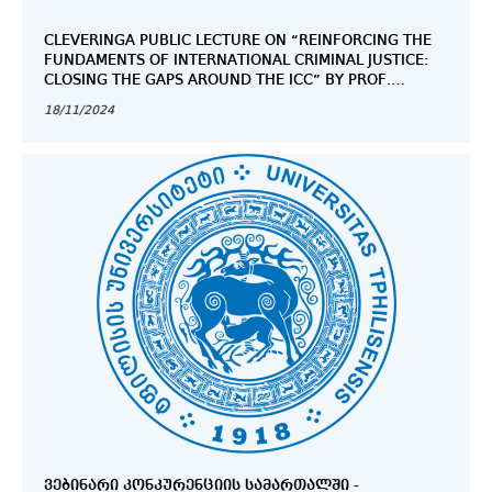
CLEVERINGA PUBLIC LECTURE ON “REINFORCING THE
FUNDAMENTS OF INTERNATIONAL CRIMINAL JUSTICE:
CLOSING THE GAPS AROUND THE ICC” BY PROF.
LARISSA VAN DEN HERIK FROM LEIDEN UNIVERSITY
18/11/2024
ᲕᲔᲑᲘᲜᲐᲠᲘ ᲙᲝᲜᲙᲣᲠᲔᲜᲪᲘᲘᲡ ᲡᲐᲛᲐᲠᲗᲐᲚᲨᲘ -