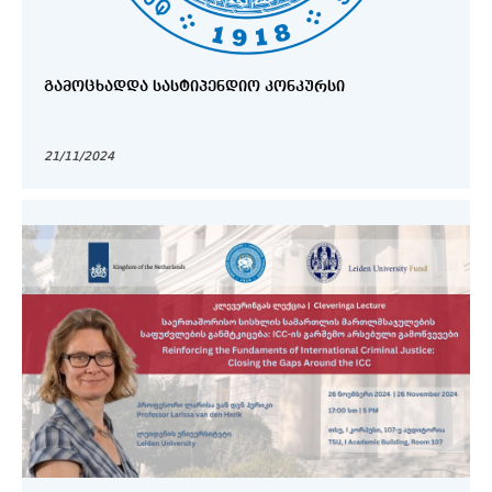
ᲒᲐᲛᲝᲪᲮᲐᲓᲓᲐ ᲡᲐᲡᲢᲘᲞᲔᲜᲓᲘᲝ ᲙᲝᲜᲙᲣᲠᲡᲘ
21/11/2024