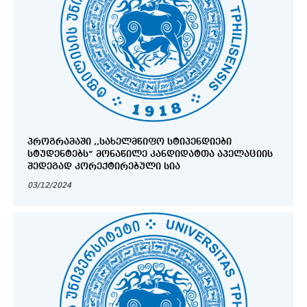
ᲞᲠᲝᲒᲠᲐᲛᲐᲨᲘ ,,ᲡᲐᲮᲔᲚᲛᲬᲘᲤᲝ ᲡᲢᲘᲞᲔᲜᲓᲘᲔᲑᲘ
ᲡᲢᲣᲓᲔᲜᲢᲔᲑᲡ“ ᲛᲝᲜᲐᲬᲘᲚᲔ ᲙᲐᲜᲓᲘᲓᲐᲢᲗᲐ ᲐᲞᲔᲚᲐᲪᲘᲘᲡ
ᲨᲔᲓᲔᲒᲐᲓ ᲙᲝᲠᲔᲥᲢᲘᲠᲔᲑᲣᲚᲘ ᲡᲘᲐ
03/12/2024