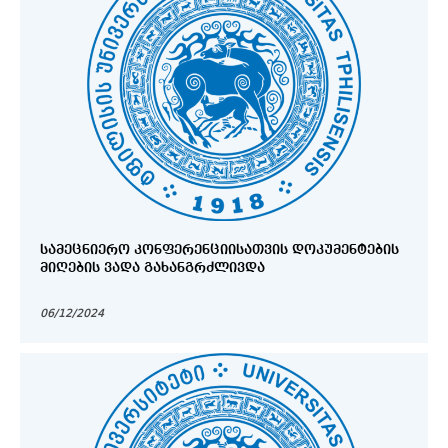
ᲡᲐᲛᲔᲪᲜᲘᲔᲠᲝ ᲙᲝᲜᲤᲔᲠᲔᲜᲪᲘᲘᲡᲐᲗᲕᲘᲡ ᲓᲝᲙᲣᲛᲔᲜᲢᲔᲑᲘᲡ
ᲛᲘᲦᲔᲑᲘᲡ ᲕᲐᲓᲐ ᲒᲐᲮᲐᲜᲒᲠᲫᲚᲘᲕᲓᲐ
06/12/2024