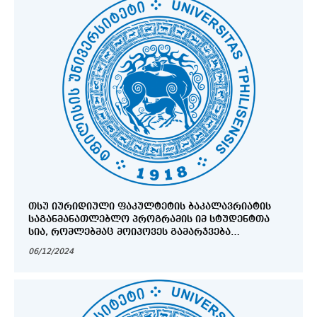
ᲗᲡᲣ ᲘᲣᲠᲘᲓᲘᲣᲚᲘ ᲤᲐᲙᲣᲚᲢᲔᲢᲘᲡ ᲑᲐᲙᲐᲚᲐᲕᲠᲘᲐᲢᲘᲡ
ᲡᲐᲒᲐᲜᲛᲐᲜᲐᲗᲚᲔᲑᲚᲝ ᲞᲠᲝᲒᲠᲐᲛᲘᲡ ᲘᲛ ᲡᲢᲣᲓᲔᲜᲢᲗᲐ
ᲡᲘᲐ, ᲠᲝᲛᲚᲔᲑᲛᲐᲪ ᲛᲝᲘᲞᲝᲕᲔᲡ ᲒᲐᲛᲐᲠᲯᲕᲔᲑᲐ
ᲞᲠᲝᲒᲠᲐᲛᲐᲨᲘ – ,,ᲡᲐᲮᲔᲚᲛᲬᲘᲤᲝ ᲡᲢᲘᲞᲔᲜᲓᲘᲔᲑᲘ
06/12/2024
ᲡᲢᲣᲓᲔᲜᲢᲔᲑᲡ“.