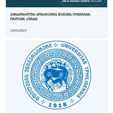
ᲞᲔᲠᲡᲝᲜᲐᲚᲣᲠ ᲛᲝᲜᲐᲪᲔᲛᲗᲐ ᲓᲐᲪᲕᲘᲡ ᲝᲤᲘᲪᲠᲘᲡ
ᲝᲜᲚᲐᲘᲜ ᲙᲣᲠᲡᲘ
14/01/2025