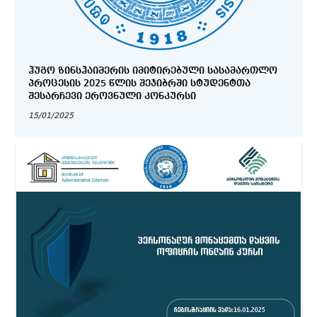
ᲰᲣᲒᲝ ᲖᲘᲜᲡᲰᲐᲘᲛᲔᲠᲘᲡ ᲘᲛᲘᲢᲘᲠᲔᲑᲣᲚᲘ ᲡᲐᲡᲐᲛᲐᲠᲗᲚᲝ
ᲞᲠᲝᲪᲔᲡᲘᲡ 2025 ᲬᲚᲘᲡ ᲨᲔᲯᲘᲑᲠᲨᲘ ᲡᲢᲣᲓᲔᲜᲢᲗᲐ
ᲨᲔᲡᲐᲠᲩᲔᲕᲘ ᲔᲠᲝᲕᲜᲣᲚᲘ ᲙᲝᲜᲙᲣᲠᲡᲘ
15/01/2025