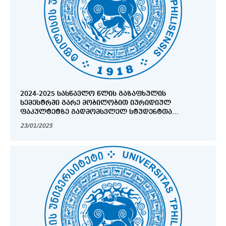
2024-2025 ᲡᲐᲡᲬᲐᲕᲚᲝ ᲬᲚᲘᲡ ᲒᲐᲖᲐᲤᲮᲣᲚᲘᲡ
ᲡᲔᲛᲔᲡᲢᲠᲨᲘ ᲒᲐᲠᲔ ᲛᲝᲑᲘᲚᲝᲑᲘᲗ ᲘᲣᲠᲘᲓᲘᲣᲚ
ᲤᲐᲙᲣᲚᲢᲔᲢᲖᲔ ᲒᲐᲓᲛᲝᲛᲡᲕᲚᲔᲚ ᲡᲢᲣᲓᲔᲜᲢᲗᲐ
ᲡᲐᲧᲣᲠᲐᲓᲦᲔᲑᲝᲓ!
23/01/2025