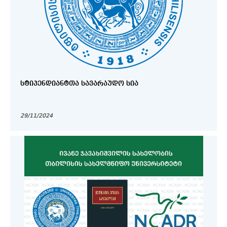
ᲡᲢᲘᲞᲔᲜᲓᲘᲐᲜᲢᲗᲐ ᲡᲐᲕᲐᲠᲐᲣᲓᲝ ᲡᲘᲐ
29/11/2024