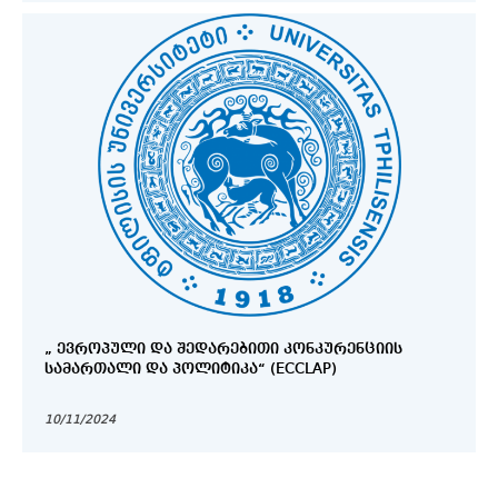
„ ᲔᲕᲠᲝᲞᲣᲚᲘ ᲓᲐ ᲨᲔᲓᲐᲠᲔᲑᲘᲗᲘ ᲙᲝᲜᲙᲣᲠᲔᲜᲪᲘᲘᲡ
ᲡᲐᲛᲐᲠᲗᲐᲚᲘ ᲓᲐ ᲞᲝᲚᲘᲢᲘᲙᲐ“ (ECCLAP)
10/11/2024