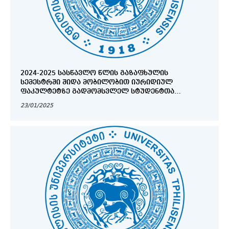
2024-2025 ᲡᲐᲡᲬᲐᲕᲚᲝ ᲬᲚᲘᲡ ᲒᲐᲖᲐᲤᲮᲣᲚᲘᲡ
ᲡᲔᲛᲔᲡᲢᲠᲨᲘ ᲨᲘᲓᲐ ᲛᲝᲑᲘᲚᲝᲑᲘᲗ ᲘᲣᲠᲘᲓᲘᲣᲚ
ᲤᲐᲙᲣᲚᲢᲔᲢᲖᲔ ᲒᲐᲓᲛᲝᲛᲡᲕᲚᲔᲚ ᲡᲢᲣᲓᲔᲜᲢᲗᲐ
ᲡᲐᲧᲣᲠᲐᲓᲦᲔᲑᲝᲓ!
23/01/2025