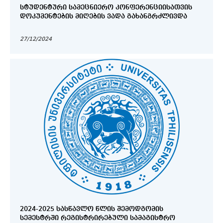
ᲡᲢᲣᲓᲔᲜᲢᲣᲠᲘ ᲡᲐᲛᲔᲪᲜᲘᲔᲠᲝ ᲙᲝᲜᲤᲔᲠᲔᲜᲪᲘᲘᲡᲐᲗᲕᲘᲡ
ᲓᲝᲙᲣᲛᲔᲜᲢᲔᲑᲘᲡ ᲛᲘᲦᲔᲑᲘᲡ ᲕᲐᲓᲐ ᲒᲐᲮᲐᲜᲒᲠᲫᲚᲘᲕᲓᲐ
27/12/2024
2024-2025 ᲡᲐᲡᲬᲐᲕᲚᲝ ᲬᲚᲘᲡ ᲨᲔᲛᲝᲓᲒᲝᲛᲘᲡ
ᲡᲔᲛᲔᲡᲢᲠᲨᲘ ᲠᲔᲒᲘᲡᲢᲠᲘᲠᲔᲑᲣᲚᲘ ᲡᲐᲛᲐᲒᲘᲡᲢᲠᲝ