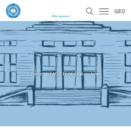
GEO
(Old version)
Home
FACULTY OF LAW
News