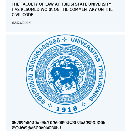
THE FACULTY OF LAW AT TBILISI STATE UNIVERSITY
HAS RESUMED WORK ON THE COMMENTARY ON THE
CIVIL CODE
02/04/2026
ᲘᲜᲤᲝᲠᲛᲐᲪᲘᲐ ᲗᲡᲣ ᲘᲣᲠᲘᲓᲘᲣᲚᲘ ᲤᲐᲙᲣᲚᲢᲔᲢᲘᲡ
ᲓᲝᲥᲢᲝᲠᲐᲜᲢᲔᲑᲘᲡᲗᲕᲘᲡ !