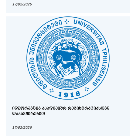
17/02/2026
ᲘᲜᲤᲝᲠᲛᲐᲪᲘᲐ ᲐᲙᲐᲓᲔᲛᲘᲣᲠ ᲠᲔᲒᲘᲡᲢᲠᲐᲪᲘᲐᲡᲗᲐᲜ
ᲓᲐᲙᲐᲕᲨᲘᲠᲔᲑᲘᲗ.
17/02/2026