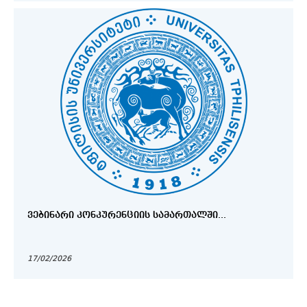
ᲕᲔᲑᲘᲜᲐᲠᲘ ᲙᲝᲜᲙᲣᲠᲔᲜᲪᲘᲘᲡ ᲡᲐᲛᲐᲠᲗᲐᲚᲨᲘ...
17/02/2026