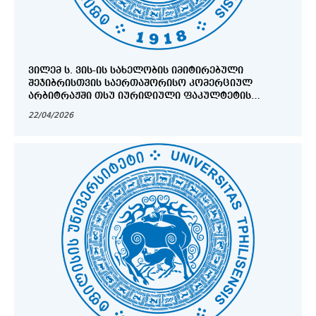
ᲕᲘᲚᲔᲛ Ს. ᲕᲘᲡ-ᲘᲡ ᲡᲐᲮᲔᲚᲝᲑᲘᲡ ᲘᲛᲘᲢᲘᲠᲔᲑᲣᲚᲘ
ᲨᲔᲯᲘᲑᲠᲘᲡᲗᲕᲘᲡ ᲡᲐᲔᲠᲗᲐᲨᲝᲠᲘᲡᲝ ᲙᲝᲛᲔᲠᲪᲘᲣᲚ
ᲐᲠᲑᲘᲢᲠᲐᲟᲨᲘ ᲗᲡᲣ ᲘᲣᲠᲘᲓᲘᲣᲚᲘ ᲤᲐᲙᲣᲚᲢᲔᲢᲘᲡ
ᲡᲢᲣᲓᲔᲜᲢᲣᲠᲘ ᲒᲣᲜᲓᲘᲡ ᲛᲝᲜᲐᲬᲘᲚᲔᲝᲑᲐ
22/04/2026