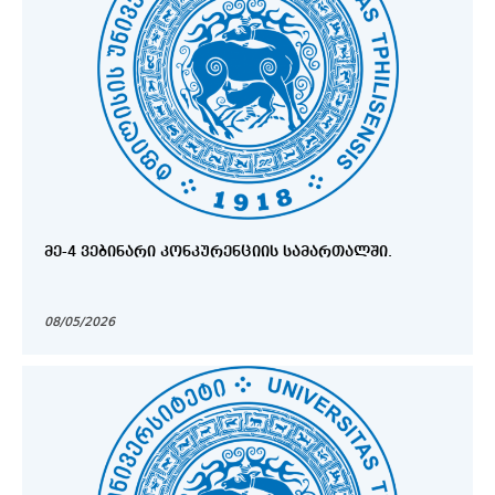
ᲛᲔ-4 ᲕᲔᲑᲘᲜᲐᲠᲘ ᲙᲝᲜᲙᲣᲠᲔᲜᲪᲘᲘᲡ ᲡᲐᲛᲐᲠᲗᲐᲚᲨᲘ.
08/05/2026