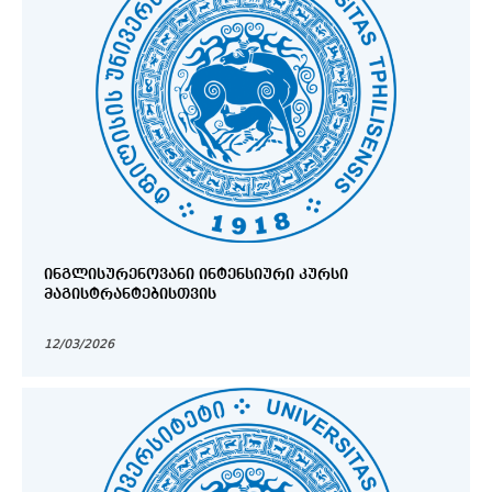
ᲘᲜᲒᲚᲘᲡᲣᲠᲔᲜᲝᲕᲐᲜᲘ ᲘᲜᲢᲔᲜᲡᲘᲣᲠᲘ ᲙᲣᲠᲡᲘ
ᲛᲐᲒᲘᲡᲢᲠᲐᲜᲢᲔᲑᲘᲡᲗᲕᲘᲡ
12/03/2026