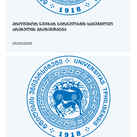
ᲞᲠᲝᲤᲔᲡᲝᲠ ᲜᲣᲒᲖᲐᲠ ᲡᲣᲠᲒᲣᲚᲐᲫᲘᲡ ᲡᲐᲘᲣᲑᲘᲚᲔᲝ
ᲙᲠᲔᲑᲣᲚᲘᲡ ᲞᲠᲔᲖᲔᲜᲢᲐᲪᲘᲐ
05/03/2026