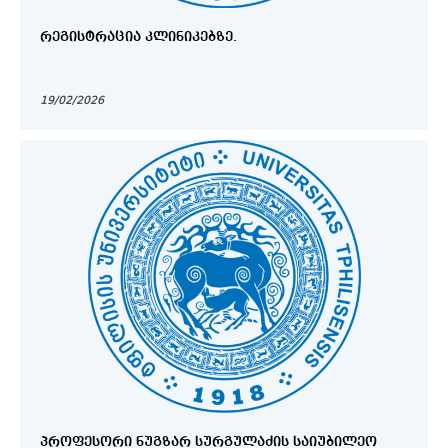
ᲠᲔᲒᲘᲡᲢᲠᲐᲪᲘᲐ ᲙᲚᲘᲜᲘᲙᲔᲑᲖᲔ.
19/02/2026
ᲞᲠᲝᲤᲔᲡᲝᲠᲘ ᲜᲣᲒᲖᲐᲠ ᲡᲣᲠᲒᲣᲚᲐᲫᲘᲡ ᲡᲐᲘᲣᲑᲘᲚᲔᲝ