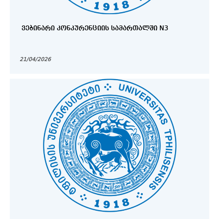
ᲕᲔᲑᲘᲜᲐᲠᲘ ᲙᲝᲜᲙᲣᲠᲔᲜᲪᲘᲘᲡ ᲡᲐᲛᲐᲠᲗᲐᲚᲨᲘ N3
21/04/2026