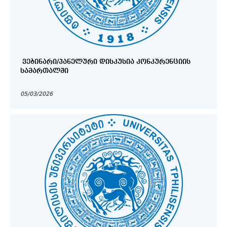
ᲕᲔᲑᲘᲜᲐᲠᲘ/ᲞᲐᲜᲔᲚᲣᲠᲘ ᲓᲘᲡᲙᲣᲡᲘᲐ ᲙᲝᲜᲙᲣᲠᲔᲜᲪᲘᲘᲡ
ᲡᲐᲛᲐᲠᲗᲐᲚᲨᲘ
05/03/2026