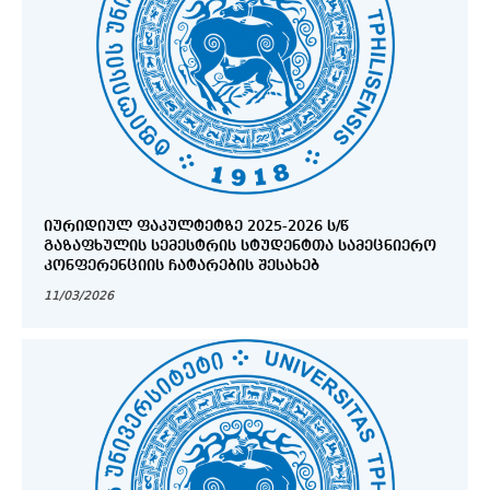
ᲘᲣᲠᲘᲓᲘᲣᲚ ᲤᲐᲙᲣᲚᲢᲔᲢᲖᲔ 2025-2026 Ს/Წ
ᲒᲐᲖᲐᲤᲮᲣᲚᲘᲡ ᲡᲔᲛᲔᲡᲢᲠᲘᲡ ᲡᲢᲣᲓᲔᲜᲢᲗᲐ ᲡᲐᲛᲔᲪᲜᲘᲔᲠᲝ
ᲙᲝᲜᲤᲔᲠᲔᲜᲪᲘᲘᲡ ᲩᲐᲢᲐᲠᲔᲑᲘᲡ ᲨᲔᲡᲐᲮᲔᲑ
11/03/2026