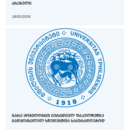
ᲙᲠᲔᲑᲣᲚᲘ
18/02/2026
ᲒᲐᲠᲔ ᲛᲝᲑᲘᲚᲝᲑᲘᲗ ᲘᲣᲠᲘᲓᲘᲣᲚ ᲤᲐᲙᲣᲚᲢᲔᲢᲖᲔ
ᲒᲐᲓᲛᲝᲛᲡᲕᲚᲔᲚ ᲡᲢᲣᲓᲔᲜᲢᲗᲐ ᲡᲐᲧᲣᲠᲐᲓᲦᲔᲑᲝᲓ