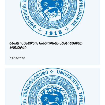
ᲐᲙᲐᲙᲘ ᲩᲮᲔᲜᲙᲔᲚᲘᲡ ᲡᲐᲮᲔᲚᲝᲑᲘᲡ ᲡᲐᲡᲢᲘᲞᲔᲜᲓᲘᲝ
ᲙᲝᲜᲙᲣᲠᲡᲘ.
03/05/2026