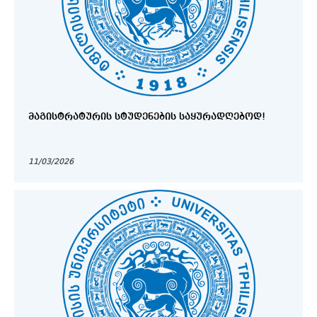
ᲛᲐᲒᲘᲡᲢᲠᲐᲢᲣᲠᲘᲡ ᲡᲢᲣᲓᲔᲜᲔᲑᲘᲡ ᲡᲐᲧᲣᲠᲐᲓᲦᲔᲑᲝᲓ!
11/03/2026