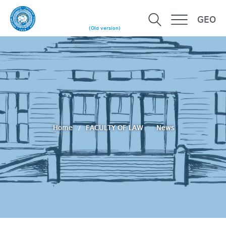
GEO
(Old version)
Home
FACULTY OF LAW
News