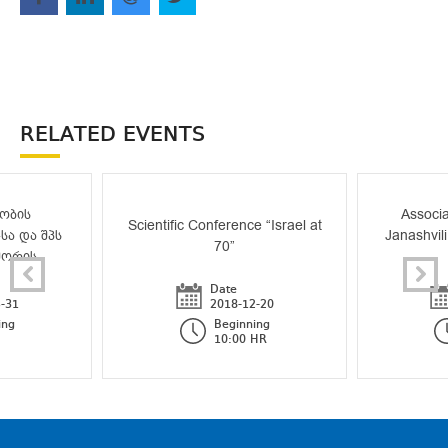
RELATED EVENTS
ობის
Associa
Scientific Conference “Israel at
სა და შპს
Janashvili
70”
შორის
Date
-31
2018-12-20
ing
Beginning
10:00 HR