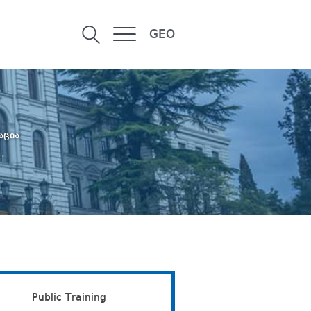
GEO
აცია
Public Training