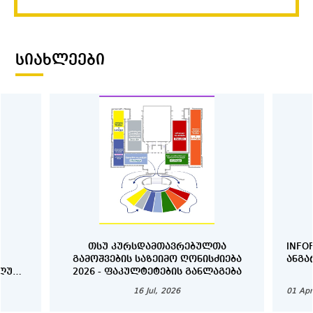
ᲡᲘᲐᲮᲚᲔᲔᲑᲘ
ᲗᲡᲣ ᲙᲣᲠᲡᲓᲐᲛᲗᲐᲕᲠᲔᲑᲣᲚᲗᲐ
INFO
ᲒᲐᲛᲝᲨᲕᲔᲑᲘᲡ ᲡᲐᲖᲔᲘᲛᲝ ᲦᲝᲜᲘᲡᲫᲘᲔᲑᲐ
ᲐᲜᲒᲐ
ᲐᲚᲣᲠᲘ
2026 - ᲤᲐᲙᲣᲚᲢᲔᲢᲔᲑᲘᲡ ᲒᲐᲜᲚᲐᲒᲔᲑᲐ
Ნ
16 Jul, 2026
01 Apr