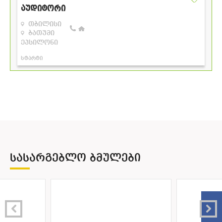
ᲡᲐᲡᲐᲠᲒᲔᲑᲚᲝ ᲑᲛᲣᲚᲔᲑᲘ