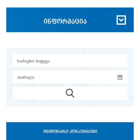
ინფორმაცია
ᲛᲘᲛᲓᲘᲜᲐᲠᲔ ᲙᲝᲜᲙᲣᲠᲡᲔᲑᲘ