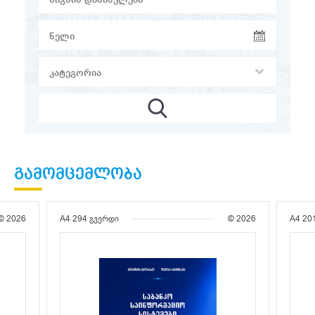
ᲒᲐᲛᲝᲛᲪᲔᲛᲚᲝᲑᲐ
© 2026
A4
294 გვერდი
© 2026
A4
20