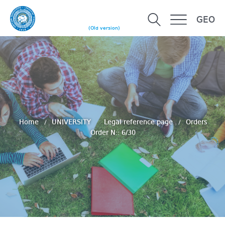
GEO
(Old version)
Home
UNIVERSITY
Legal reference page
Orders
Order N:: 6/30