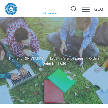
GEO
(Old version)
Home
UNIVERSITY
Legal reference page
Orders
Order N:: 37/30