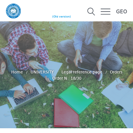
GEO
(Old version)
Home
UNIVERSITY
Legal reference page
Orders
Order N:: 18/30