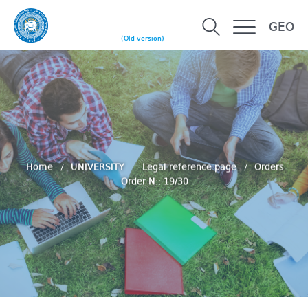
GEO
(Old version)
Home
UNIVERSITY
Legal reference page
Orders
Order N:: 19/30