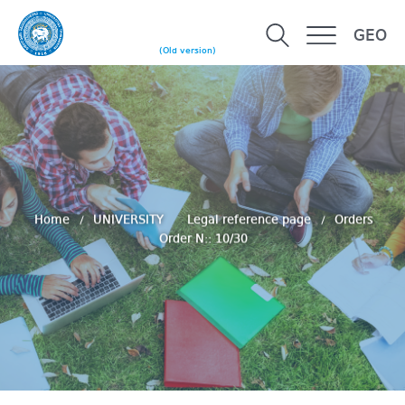
GEO
(Old version)
Home
UNIVERSITY
Legal reference page
Orders
Order N:: 10/30