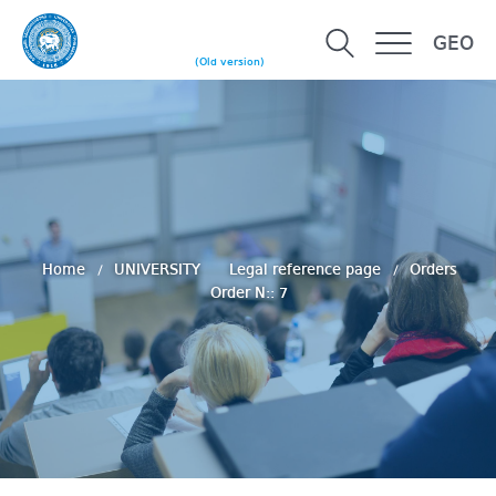
GEO
(Old version)
Home
UNIVERSITY
Legal reference page
Orders
Order N:: 7