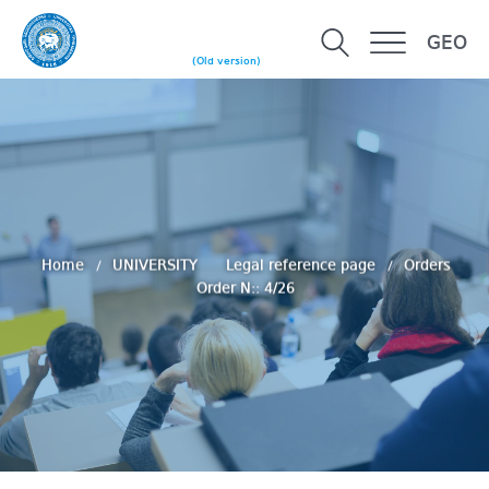
GEO
(Old version)
Home
UNIVERSITY
Legal reference page
Orders
Order N:: 4/26