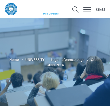
GEO
(Old version)
Home
UNIVERSITY
Legal reference page
Orders
Order N:: 4