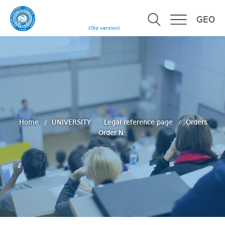
GEO
(Old version)
Home
UNIVERSITY
Legal reference page
Orders
Order N::