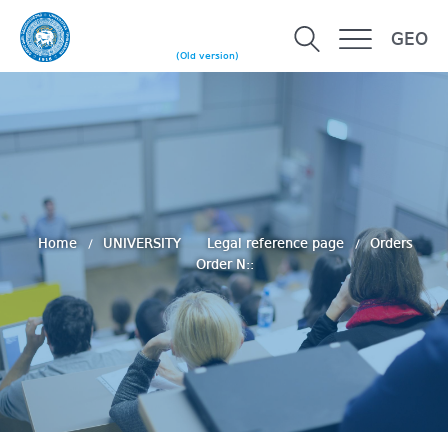
GEO
(Old version)
Home
UNIVERSITY
Legal reference page
Orders
Order N::