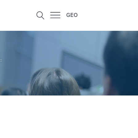
GEO
::