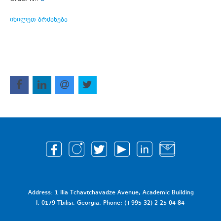
იხილეთ ბრძანება
Address: 1 Ilia Tchavtchavadze Avenue, Academic Building
I, 0179 Tbilisi, Georgia. Phone: (+995 32) 2 25 04 84