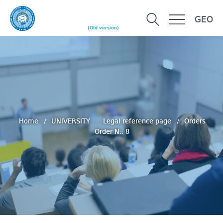
GEO
(Old version)
Home
UNIVERSITY
Legal reference page
Orders
Order N:: 8