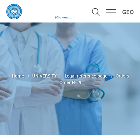
GEO
(Old version)
Home
UNIVERSITY
Legal reference page
Orders
Order N:: 5