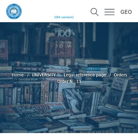
GEO
(Old version)
Home
UNIVERSITY
Legal reference page
Orders
Order N:: 11