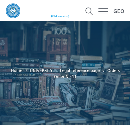
GEO
(Old version)
Home
UNIVERSITY
Legal reference page
Orders
Order N:: 11