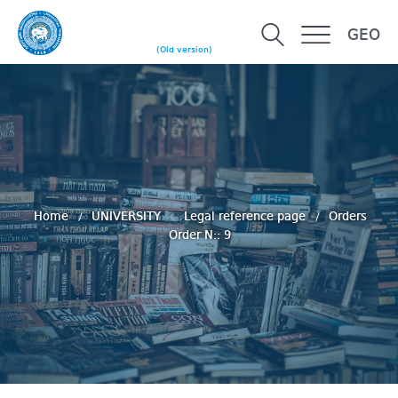
GEO
(Old version)
Home
UNIVERSITY
Legal reference page
Orders
Order N:: 9