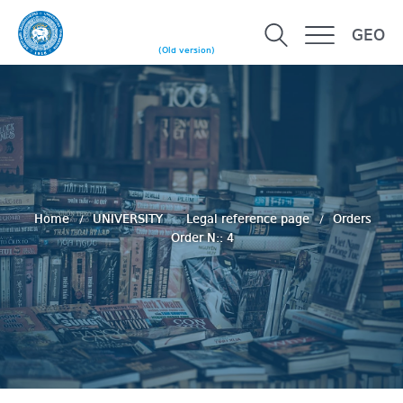
GEO
(Old version)
Home
UNIVERSITY
Legal reference page
Orders
Order N:: 4