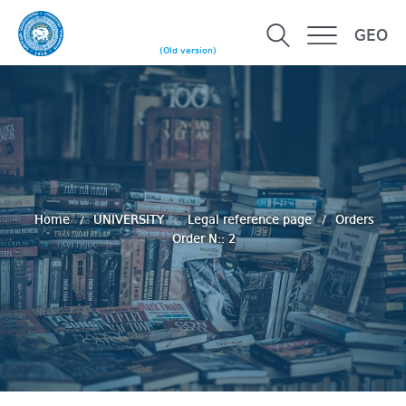
GEO
(Old version)
Home
UNIVERSITY
Legal reference page
Orders
Order N:: 2