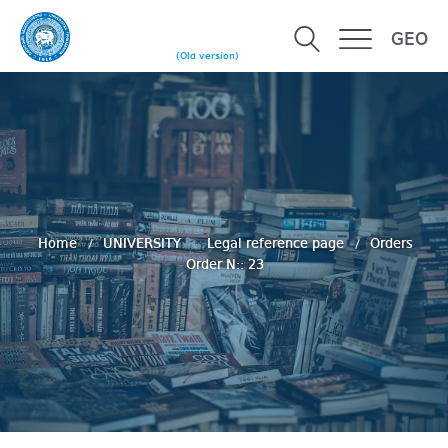
GEO
(Old version)
Home
UNIVERSITY
Legal reference page
Orders
Order N:: 23