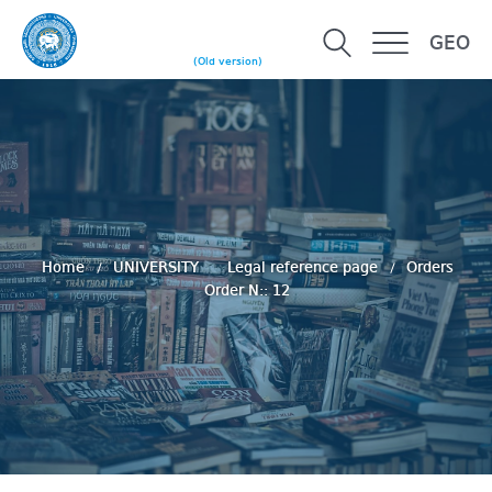
GEO
(Old version)
Home
UNIVERSITY
Legal reference page
Orders
Order N:: 12