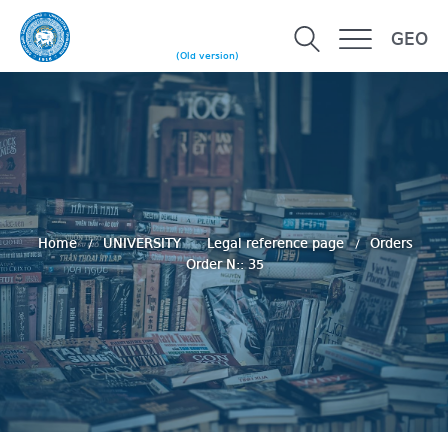
GEO
(Old version)
Home
UNIVERSITY
Legal reference page
Orders
Order N:: 35