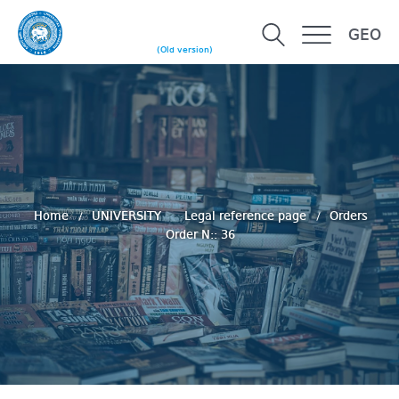
GEO
(Old version)
Home
UNIVERSITY
Legal reference page
Orders
Order N:: 36