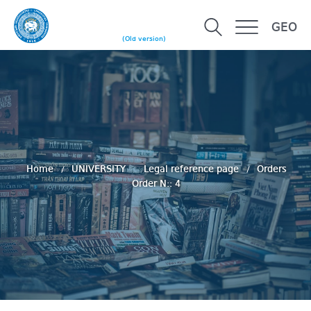
GEO
(Old version)
Home
UNIVERSITY
Legal reference page
Orders
Order N:: 4