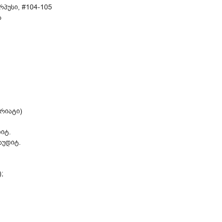
ორპუსი, #104-105
ა
ვრიატი)
დიტ.
აუდიტ.
;
;