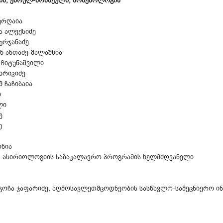
გია, ებრულ-არამეული, არმენოლოგია
ურღაია
 ალექსიძე
ურჯანაძე
 ანთაძე-მალაშხია
ჩიტუნაშვილი
ხრიკიძე
 ჩაჩიბაია
ი
ლი
ე
ე
ონია
, ასირიოლოგიის საბაკალავრო პროგრამის ხელმძღვანელი
გოჩა ჯაფარიძე, აღმოსავლეთმცოდნეობის სასწავლო-სამეცნიერო ი