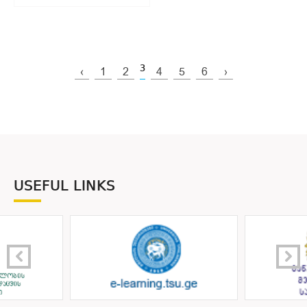
3
‹
1
2
4
5
6
›
USEFUL LINKS