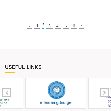
2
‹
1
3
4
5
6
›
USEFUL LINKS