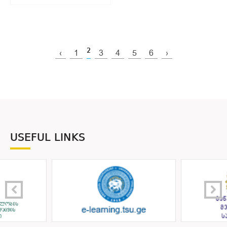
2
‹
1
3
4
5
6
›
USEFUL LINKS