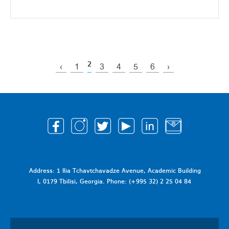
2
‹
1
3
4
5
6
›
Address: 1 Ilia Tchavtchavadze Avenue, Academic Building
I, 0179 Tbilisi, Georgia. Phone: (+995 32) 2 25 04 84